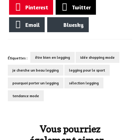
Pinterest
Twitter
Email
Bluesky
être bien en legging
idée shopping mode
Étiquettes :
je cherche un beau legging
legging pour le sport
pourquoi porter un legging
sélection legging
tendance mode
Navigation
d'article
Vous pourriez