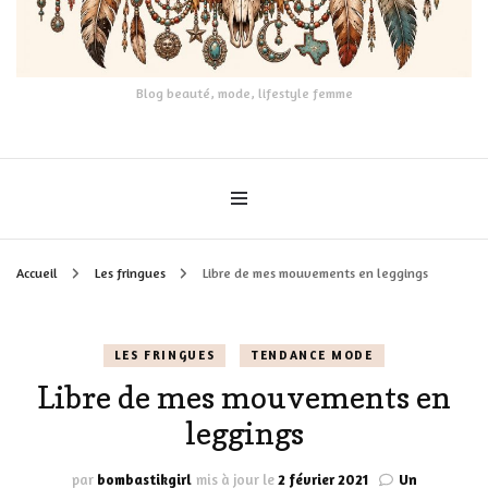
Blog beauté, mode, lifestyle femme
Accueil
Les fringues
Libre de mes mouvements en leggings
LES FRINGUES
TENDANCE MODE
Libre de mes mouvements en
leggings
par
bombastikgirl
mis à jour le
2 février 2021
Un