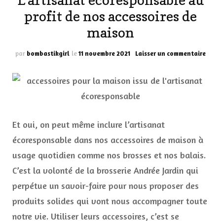
L’artisanat écoresponsable au
profit de nos accessoires de
maison
sur
par
bombastikgirl
le
11 novembre 2021
Laisser un commentaire
L’art
écor
au
profi
de
nos
acces
Et oui, on peut même inclure l’artisanat
de
écoresponsable dans nos accessoires de maison à
mais
usage quotidien comme nos brosses et nos balais.
C’est la volonté de la brosserie Andrée Jardin qui
perpétue un savoir-faire pour nous proposer des
produits solides qui vont nous accompagner toute
notre vie. Utiliser leurs accessoires, c’est se