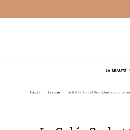
LA BEAUTÉ
Accueil
Le corps
La Gelée Sorbet Scintillante pour le cor
LE TEINT
LE CORPS
HAUL