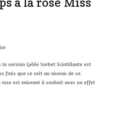
ps à la rose Miss
DÉCO MAISON
FILMS
LES VINS
PLAYLIST
r
DIY ET CUISINE
lée
SUCRERIES ET AUTRES
rbet
MARIAGE
PETITS PLATS…
intillante
ur
 la version Gelée Sorbet Scintillante est
LES CALENDRIERS DE
rps
us frais que ce soit au niveau de sa
L’AVENT
e rose est enivrant à souhait avec un effet
se
VIE PRATIQUE
ss
or
CONCOURS
JEUX CONCOURS OUVERT