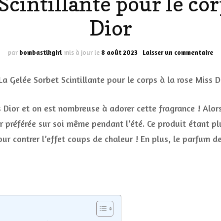
Scintillante pour le cor
LES DÉOS
Dior
ES
LES ACCESSOIRES
FUMS
LA LINGERIE
su
par
bombastikgirl
mis à jour le
8 août 2023
Laisser un commentaire
La
Ge
VEUX
So
Sc
po
Dior et on est nombreuse à adorer cette fragrance ! Alors
le
co
r préférée sur soi même pendant l’été. Ce produit étant pl
LUS SIMPLE…
à
our contrer l’effet coups de chaleur ! En plus, le parfum d
RES BIEN
la
ro
ES
Mi
Di