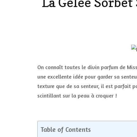
La Gelée Sorbet 
LES ONGL
LES PAR
LES CHE
MAKE-UP
On connaît toutes le divin parfum de Miss 
une excellente idée pour garder sa senteu
LA VIE P
texture que de sa senteur, il est parfait p
ACCESSOI
scintillant sur la peau à croquer !
PRATIQU
Table of Contents