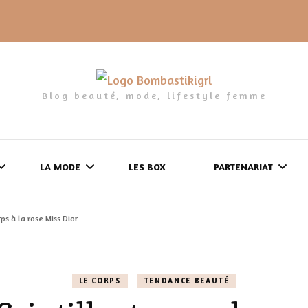
Blog beauté, mode, lifestyle femme
LA MODE
LES BOX
PARTENARIAT
ps à la rose Miss Dior
LES FRINGUES
FORMULAIRE DE 
LES CHAUSSURES
POLITIQUE DE
LE CORPS
TENDANCE BEAUTÉ
LES GELS-DOUCHE
CONFIDENTIALITÉ
MES LOOKS