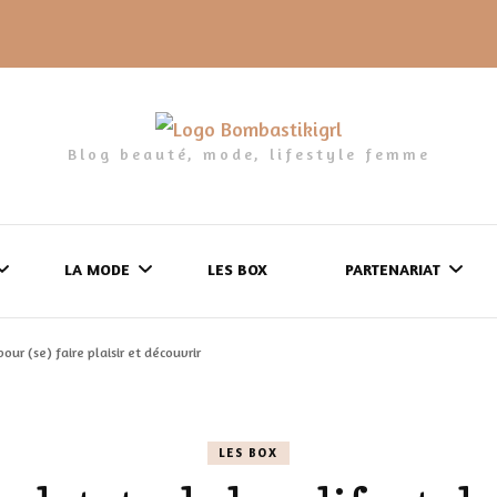
Blog beauté, mode, lifestyle femme
LA MODE
LES BOX
PARTENARIAT
our (se) faire plaisir et découvrir
LES FRINGUES
FORMULAIRE DE 
LES CHAUSSURES
POLITIQUE DE
LES BOX
LES GELS-DOUCHE
CONFIDENTIALITÉ
MES LOOKS