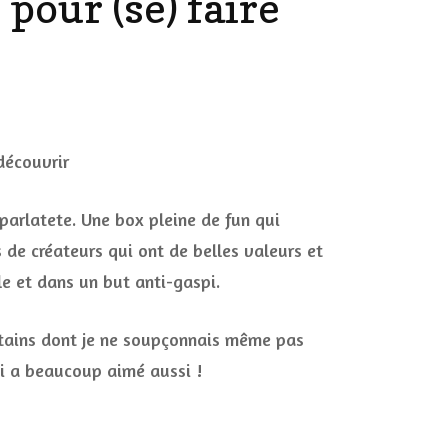
pour (se) faire
DÉCO MAISON
FILMS
LES VINS
PLAYLIST
ssaitparlatete,
DIY ET CUISINE
SUCRERIES ET AUTRES
MARIAGE
PETITS PLATS…
le
tparlatete. Une box pleine de fun qui
LES CALENDRIERS DE
s de créateurs qui ont de belles valeurs et
L’AVENT
le et dans un but anti-gaspi.
rir
VIE PRATIQUE
ertains dont je ne soupçonnais même pas
CONCOURS
ui a beaucoup aimé aussi !
JEUX CONCOURS OUVERT