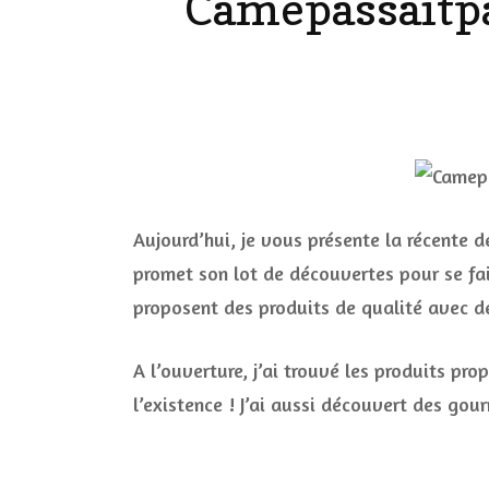
Camepassaitpar
LES ONGL
LES PAR
LES CHE
MAKE-UP
Aujourd’hui, je vous présente la récente d
promet son lot de découvertes pour se faire
LA VIE P
proposent des produits de qualité avec de
ACCESSOI
PRATIQU
A l’ouverture, j’ai trouvé les produits 
l’existence ! J’ai aussi découvert des g