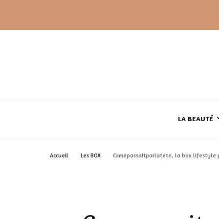
LA BEAUTÉ
Accueil
Les BOX
Camepassaitparlatete, la box lifestyle p
LE TEINT
LE CORPS
HAUL