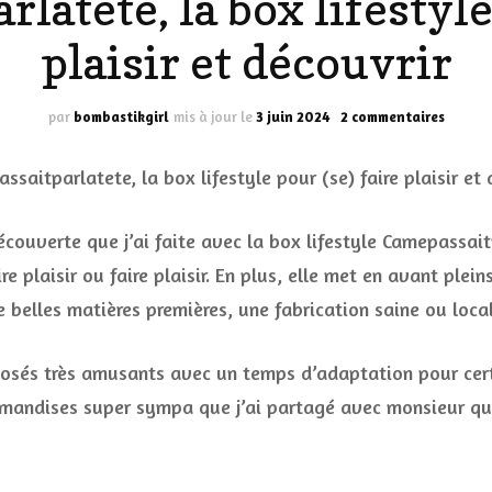
latete, la box lifestyle 
LES DÉOS
plaisir et découvrir
ES
LES ACCESSOIRES
FUMS
LA LINGERIE
sur
par
bombastikgirl
mis à jour le
3 juin 2024
2 commentaires
Camepa
la
VEUX
box
lifesty
pour
écouverte que j’ai faite avec la box lifestyle Camepassai
(se)
faire
 plaisir ou faire plaisir. En plus, elle met en avant plein
LUS SIMPLE…
plaisir
 belles matières premières, une fabrication saine ou loca
RES BIEN
et
découv
ES
proposés très amusants avec un temps d’adaptation pour c
ourmandises super sympa que j’ai partagé avec monsieur q