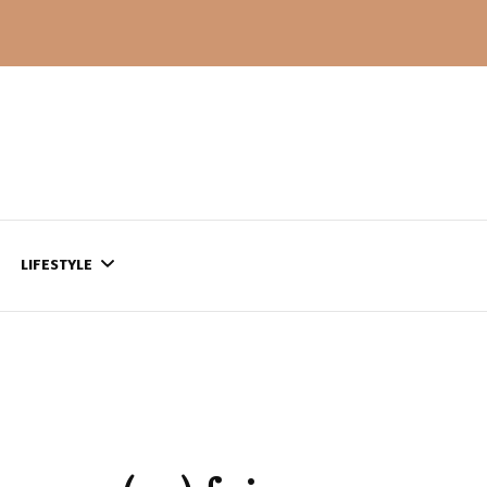
LIFESTYLE
CONTACT
CE QUI SE PASSE
AILLEURS…
CULTURE
SÉRIES