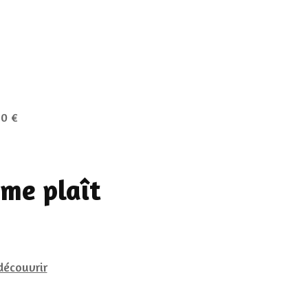
60 €
 me plaît