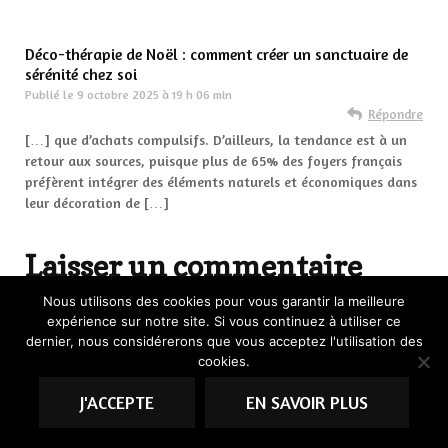
Déco-thérapie de Noël : comment créer un sanctuaire de
sérénité chez soi
Publié le
9 octobre 2025 à 19 h 06 min
Répondre
[…] que d’achats compulsifs. D’ailleurs, la tendance est à un
retour aux sources, puisque plus de 65% des foyers français
préfèrent intégrer des éléments naturels et économiques dans
leur décoration de […]
Laisser un commentaire
Nous utilisons des cookies pour vous garantir la meilleure
expérience sur notre site. Si vous continuez à utiliser ce
dernier, nous considérerons que vous acceptez l'utilisation des
cookies.
J'ACCEPTE
EN SAVOIR PLUS