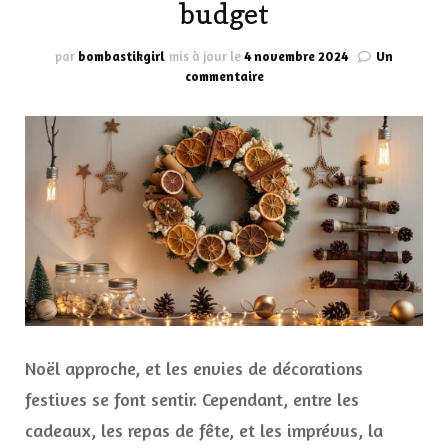
budget
par
bombastikgirl
mis à jour le
4 novembre 2024
Un
sur
commentaire
Comment
décorer
sa
maison
pour
Noël
sans
ruiner
son
budget
Noël approche, et les envies de décorations
festives se font sentir. Cependant, entre les
cadeaux, les repas de fête, et les imprévus, la