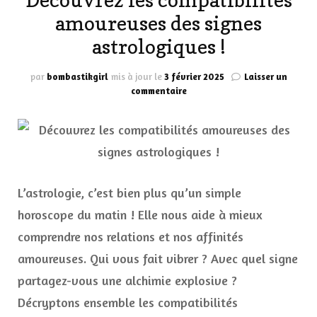
Découvrez les compatibilités
amoureuses des signes
astrologiques !
par
bombastikgirl
mis à jour le
3 février 2025
Laisser un
sur
commentaire
Découvrez
les
compatibilités
amoureuses
des
signes
astrologiques
L’astrologie, c’est bien plus qu’un simple
!
horoscope du matin ! Elle nous aide à mieux
comprendre nos relations et nos affinités
amoureuses. Qui vous fait vibrer ? Avec quel signe
partagez-vous une alchimie explosive ?
Décryptons ensemble les compatibilités