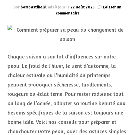
par
bombastikgirl
mis à jour le
22 août 2025
Laisser un
sur
commentaire
Comment
préparer
sa
peau
au
changement
de
Chaque saison a son lot d’influences sur notre
saison
peau. Le froid de l’hiver, le vent d’automne, la
?
🌸
chaleur estivale ou l’humidité du printemps
peuvent provoquer sécheresse, tiraillements,
rougeurs ou éclat terne. Pour rester radieuse tout
au long de l’année, adapter sa routine beauté aux
besoins spécifiques de la saison est toujours une
bonne idée. Voici nos conseils pour préparer et
chouchouter votre peau, avec des astuces simples