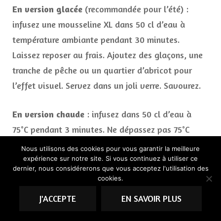
En version glacée
(recommandée pour l’été) :
infusez une mousseline XL dans 50 cl d’eau à
température ambiante pendant 30 minutes.
Laissez reposer au frais. Ajoutez des glaçons, une
tranche de pêche ou un quartier d’abricot pour
l’effet visuel. Servez dans un joli verre. Savourez.
En version chaude
: infusez dans 50 cl d’eau à
75°C pendant 3 minutes. Ne dépassez pas 75°C
pour éviter l’amertume du thé vert.
Nous utilisons des cookies pour vous garantir la meilleure
expérience sur notre site. Si vous continuez à utiliser ce
dernier, nous considérerons que vous acceptez l'utilisation des
cookies.
Mon avis global sur la
J'ACCEPTE
EN SAVOIR PLUS
box Prescription Lab