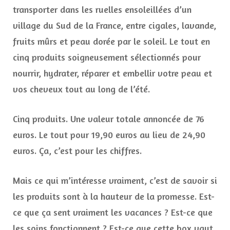
la
transporter dans les ruelles ensoleillées d’un
peau
salée
village du Sud de la France, entre cigales, lavande,
fruits mûrs et peau dorée par le soleil. Le tout en
cinq produits soigneusement sélectionnés pour
nourrir, hydrater, réparer et embellir votre peau et
vos cheveux tout au long de l’été.
Cinq produits. Une valeur totale annoncée de 76
euros. Le tout pour 19,90 euros au lieu de 24,90
euros. Ça, c’est pour les chiffres.
Mais ce qui m’intéresse vraiment, c’est de savoir si
les produits sont à la hauteur de la promesse. Est-
ce que ça sent vraiment les vacances ? Est-ce que
les soins fonctionnent ? Est-ce que cette box vaut