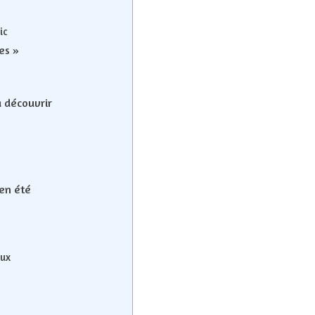
ic
es »
à découvrir
 en été
eux