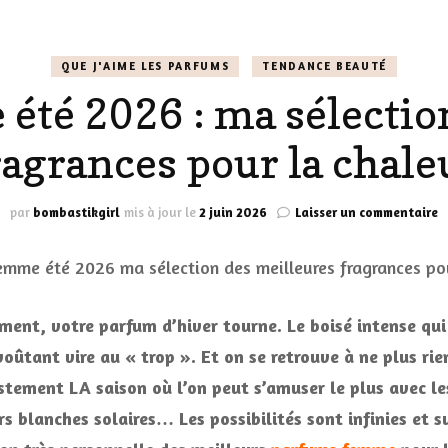
LES CHAUSSURES
POLITIQUE DE
QUE J'AIME LES PARFUMS
TENDANCE BEAUTÉ
LES GELS-DOUCHE
CONFIDENTIALITÉ
té 2026 : ma sélectio
MES LOOKS
LES DÉOS
ragrances pour la chale
ES
LES ACCESSOIRES
FUMS
LA LINGERIE
s
par
bombastikgirl
mis à jour le
2 juin 2026
Laisser un commentaire
P
f
VEUX
é
2
:
ent, votre parfum d’hiver tourne. Le boisé intense qui
m
s
voûtant vire au « trop ». Et on se retrouve à ne plus rie
LUS SIMPLE…
d
justement LA saison où l’on peut s’amuser le plus avec l
RES BIEN
m
f
 blanches solaires… Les possibilités sont infinies et sur
ES
p