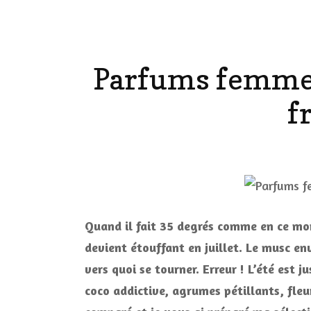
LE CORPS
Parfums femme é
HAUL
f
LES ONGL
LES PAR
LES CHE
MAKE-UP
Quand il fait 35 degrés comme en ce mom
devient étouffant en juillet. Le musc en
LA VIE P
vers quoi se tourner. Erreur ! L’été est 
ACCESSOI
coco addictive, agrumes pétillants, fleurs
PRATIQU