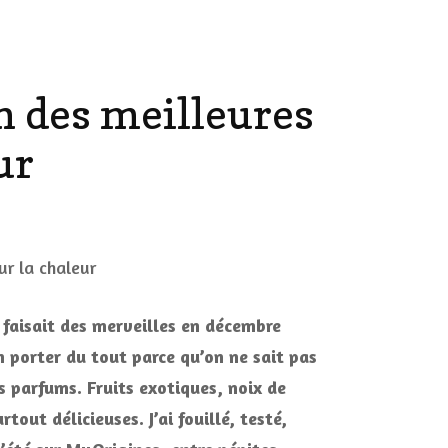
AILLEURS…
CULTURE
n des meilleures
SÉRIES
DÉCO MAISON
ur
FILMS
LES VINS
PLAYLIST
ur
arfums
DIY ET CUISINE
emme
SUCRERIES ET AUTRES
té
MARIAGE
PETITS PLATS…
026
 faisait des merveilles en décembre
a
LES CALENDRIERS DE
élection
n porter du tout parce qu’on ne sait pas
L’AVENT
es
es parfums. Fruits exotiques, noix de
eilleures
ragrances
tout délicieuses. J’ai fouillé, testé,
VIE PRATIQUE
our