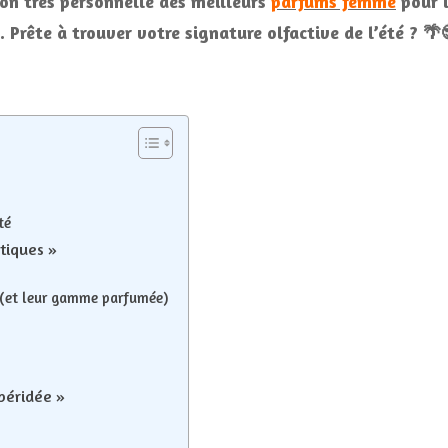
ion très personnelle des meilleurs
parfums femme
pour l
l
c
Prête à trouver votre signature olfactive de l’été ? 🌴
té
tiques »
 (et leur gamme parfumée)
spéridée »