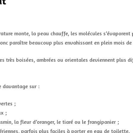
ut
ature monte, la peau chauffe, les molécules s’évaporent pl
donc paraître beaucoup plus envahissant en plein mois de j
s très boisées, ambrées ou orientales deviennent plus dif
e davantage sur :
ertes ;
ux ;
min, la fleur d’oranger, le tiaré ou le frangipanier ;
riennes, parfois plus faciles à porter en eau de toilette.