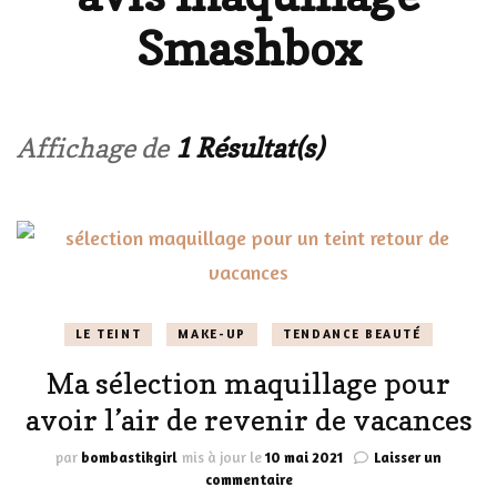
Smashbox
Affichage de
1 Résultat(s)
LE TEINT
MAKE-UP
TENDANCE BEAUTÉ
Ma sélection maquillage pour
avoir l’air de revenir de vacances
par
bombastikgirl
mis à jour le
10 mai 2021
Laisser un
sur
commentaire