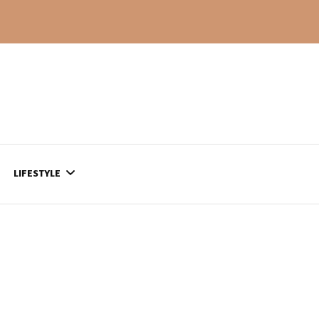
LIFESTYLE
CONTACT
CE QUI SE PASSE
AILLEURS…
CULTURE
SÉRIES