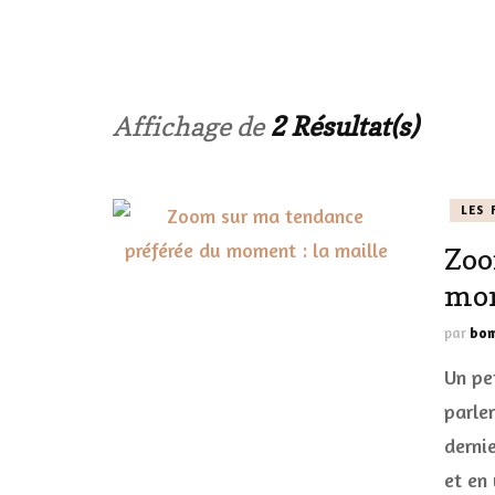
LES ONGL
LES PAR
Affichage de
2 Résultat(s)
LES CHE
LES 
MAKE-UP
Zoo
LA VIE P
mom
ACCESSOI
par
bom
PRATIQU
Un pe
parle
dernie
et en 