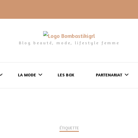
Blog beauté, mode, lifestyle femme
LA MODE
LES BOX
PARTENARIAT
LES FRINGUES
FORMULAIRE DE 
LES CHAUSSURES
POLITIQUE DE
LES GELS-DOUCHE
ÉTIQUETTE
CONFIDENTIALITÉ
MES LOOKS