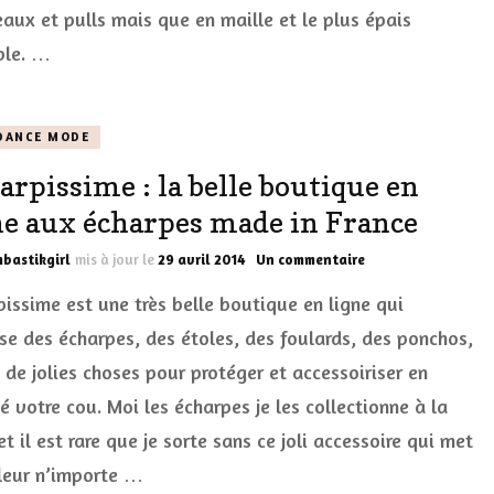
:
aux et pulls mais que en maille et le plus épais
la
ble. …
maille
DANCE MODE
arpissime : la belle boutique en
ne aux écharpes made in France
sur
bastikgirl
mis à jour le
29 avril 2014
Un commentaire
Echarpissime
pissime est une très belle boutique en ligne qui
:
la
se des écharpes, des étoles, des foulards, des ponchos,
belle
 de jolies choses pour protéger et accessoiriser en
boutique
en
 votre cou. Moi les écharpes je les collectionne à la
ligne
aux
et il est rare que je sorte sans ce joli accessoire qui met
écharpes
leur n’importe …
made