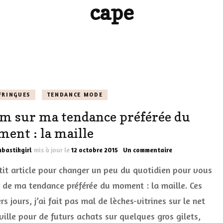
cape
LES DÉOS
ES
LES ACCESSOIRES
FUMS
LA LINGERIE
VEUX
FRINGUES
TENDANCE MODE
m sur ma tendance préférée du
LUS SIMPLE…
ent : la maille
RES BIEN
sur
bastikgirl
mis à jour le
12 octobre 2015
Un commentaire
ES
Zoom
tit article pour changer un peu du quotidien pour vous
sur
ma
r de ma tendance préférée du moment : la maille. Ces
tendance
rs jours, j’ai fait pas mal de lèches-vitrines sur le net
préférée
du
ville pour de futurs achats sur quelques gros gilets,
moment