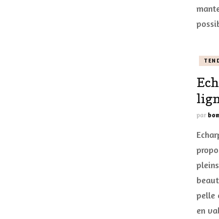
mante
possi
TEN
Ech
lig
par
bom
Echar
propo
pleins
beauté
pelle 
en va