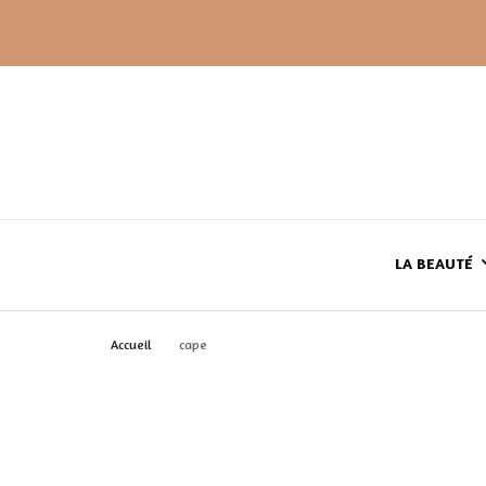
LA BEAUTÉ
Accueil
cape
LE TEINT
LE CORPS
HAUL