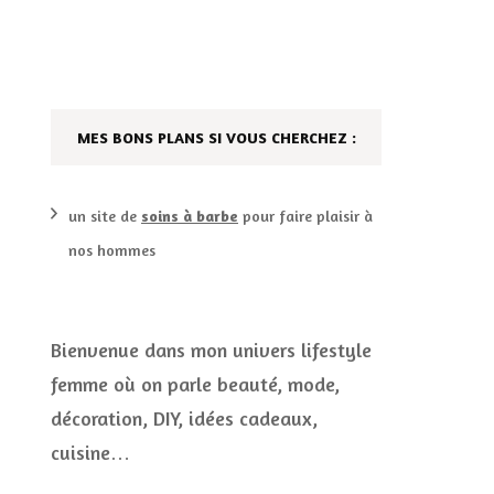
DÉCO MAISON
FILMS
LES VINS
PLAYLIST
MES BONS PLANS SI VOUS CHERCHEZ :
DIY ET CUISINE
SUCRERIES ET AUTRES
MARIAGE
PETITS PLATS…
un site de
soins à barbe
pour faire plaisir à
nos hommes
LES CALENDRIERS DE
L’AVENT
VIE PRATIQUE
Bienvenue dans mon univers lifestyle
femme où on parle beauté, mode,
CONCOURS
décoration, DIY, idées cadeaux,
JEUX CONCOURS OUVERT
cuisine…