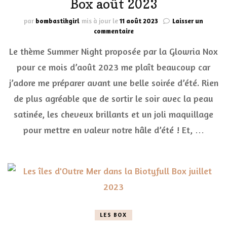
Box août 2023
par
bombastikgirl
mis à jour le
11 août 2023
Laisser un
sur
commentaire
L’édition
Le thème Summer Night proposée par la Glowria Nox
Summer
Night
pour ce mois d’août 2023 me plaît beaucoup car
Glowria
j’adore me préparer avant une belle soirée d’été. Rien
Box
août
de plus agréable que de sortir le soir avec la peau
2023
satinée, les cheveux brillants et un joli maquillage
pour mettre en valeur notre hâle d’été ! Et, …
LES BOX