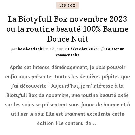
LES BOX
La Biotyfull Box novembre 2023
ou la routine beauté 100% Baume
Douce Nuit
par
bombastikgirl
mis à jour le
1 décembre 2023
Laisser un
sur
commentaire
La
Après cet intense déménagement, je vais pouvoir
Biotyfull
Box
enfin vous présenter toutes les dernières pépites que
novembre
j’ai découverte ! Aujourd’hui, je m’intéresse à la
2023
ou
Biotyfull Box de novembre, une routine beauté axée
la
routine
sur les soins se présentant sous forme de baume et à
beauté
utiliser le soir. Elle est vraiment excellente cette
100%
Baume
édition ! Le contenu de …
Douce
Nuit