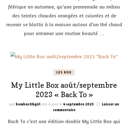
Glowria
féérique en automne, qu’une promenade au milieu
Box
octobre
des teintes chaudes orangées et cuivrées et de
2023
revenir se blottir à la maison autour d’un thé chaud
pour entamer une routine beauté …
LES BOX
My Little Box août/septembre
2023 « Back To »
par
bombastikgirl
mis à jour le
4 septembre 2023
Laisser un
sur
commentaire
My
Back To c’est une édition double My Little Box qui
Little
Box