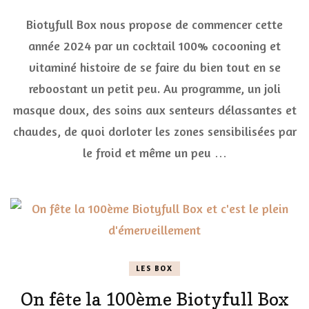
Une
Biotyfull Box nous propose de commencer cette
routine
beauté
année 2024 par un cocktail 100% cocooning et
100%
vitaminé histoire de se faire du bien tout en se
cocooning
et
reboostant un petit peu. Au programme, un joli
vitaminé
Biotyfull
masque doux, des soins aux senteurs délassantes et
Box
chaudes, de quoi dorloter les zones sensibilisées par
janvier
2024
le froid et même un peu …
LES BOX
On fête la 100ème Biotyfull Box