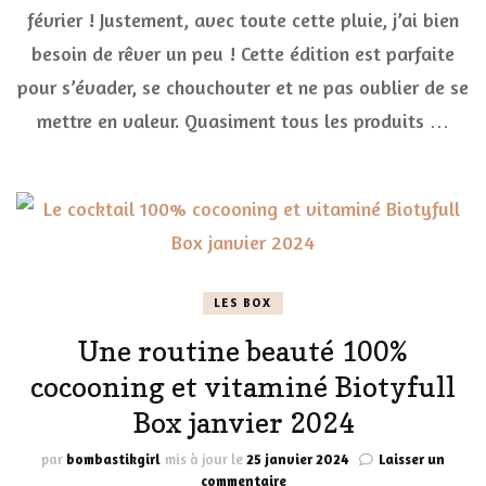
février ! Justement, avec toute cette pluie, j’ai bien
et
Pailletée »
besoin de rêver un peu ! Cette édition est parfaite
Biotyfull
Box
pour s’évader, se chouchouter et ne pas oublier de se
février
mettre en valeur. Quasiment tous les produits …
2024
LES BOX
Une routine beauté 100%
cocooning et vitaminé Biotyfull
Box janvier 2024
par
bombastikgirl
mis à jour le
25 janvier 2024
Laisser un
sur
commentaire