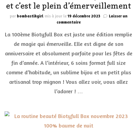
et c’est le plein d’émerveillement
par
bombastikgirl
mis à jour le
19 décembre 2023
Laisser un
sur
commentaire
On
La 100ème Biotyfull Box est juste une édition remplie
fête
la
de magie qui émerveille. Elle est digne de son
100ème
anniversaire et absolument parfaite pour les fêtes de
Biotyfull
Box
fin d’année. A l’intérieur, 6 soins format full size
et
c’est
comme d’habitude, un sublime bijou et un petit plus
le
artisanal trop mignon ! Vous allez voir, vous allez
plein
d’émerveillement
l’adorer ! …