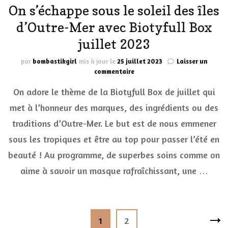
On s’échappe sous le soleil des îles
d’Outre-Mer avec Biotyfull Box
juillet 2023
par
bombastikgirl
mis à jour le
25 juillet 2023
Laisser un
sur
commentaire
On
On adore le thème de la Biotyfull Box de juillet qui
s’échappe
sous
met à l’honneur des marques, des ingrédients ou des
le
traditions d’Outre-Mer. Le but est de nous emmener
soleil
des
sous les tropiques et être au top pour passer l’été en
îles
d’Outre-
beauté ! Au programme, de superbes soins comme on
Mer
aime à savoir un masque rafraîchissant, une …
avec
Biotyfull
Box
juillet
Pagination
2023
Page
Page
1
2