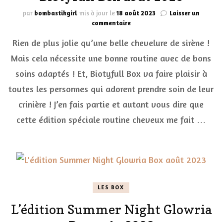
par
bombastikgirl
mis à jour le
18 août 2023
Laisser un
sur
commentaire
Une
Rien de plus jolie qu’une belle chevelure de sirène !
chevelure
de
Mais cela nécessite une bonne routine avec de bons
sirène
soins adaptés ! Et, Biotyfull Box va faire plaisir à
grâce
à
toutes les personnes qui adorent prendre soin de leur
la
routine
crinière ! J’en fais partie et autant vous dire que
estivale
cette édition spéciale routine cheveux me fait …
« 100%
cheveux »
Biotyfull
Box
août
2023
LES BOX
L’édition Summer Night Glowria