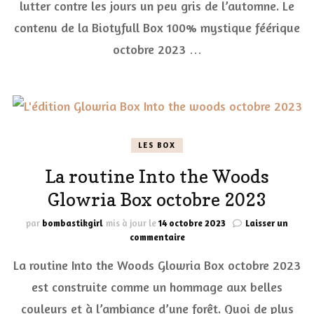
octobre
lutter contre les jours un peu gris de l’automne. Le
2023
contenu de la Biotyfull Box 100% mystique féérique
octobre 2023 …
LES BOX
La routine Into the Woods
Glowria Box octobre 2023
par
bombastikgirl
mis à jour le
14 octobre 2023
Laisser un
sur
commentaire
La
La routine Into the Woods Glowria Box octobre 2023
routine
Into
est construite comme un hommage aux belles
the
couleurs et à l’ambiance d’une forêt. Quoi de plus
Woods