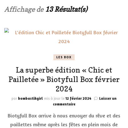
Affichage de
13 Résultat(s)
LES BOX
La superbe édition « Chic et
Pailletée » Biotyfull Box février
2024
par
bombastikgirl
mis à jour le
12 février 2024
Laisser un
sur
commentaire
La
Biotyfull Box arrive à nous envoyer du rêve et des
superbe
édition
paillettes même après les fêtes en plein mois de
« Chic