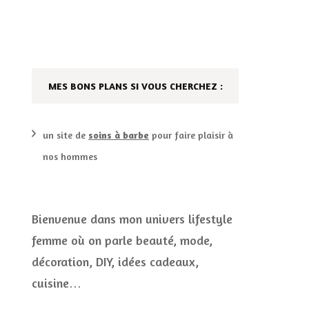
DÉCO MAISON
FILMS
LES VINS
PLAYLIST
MES BONS PLANS SI VOUS CHERCHEZ :
DIY ET CUISINE
SUCRERIES ET AUTRES
MARIAGE
PETITS PLATS…
un site de
soins à barbe
pour faire plaisir à
nos hommes
LES CALENDRIERS DE
L’AVENT
VIE PRATIQUE
Bienvenue dans mon univers lifestyle
femme où on parle beauté, mode,
CONCOURS
décoration, DIY, idées cadeaux,
JEUX CONCOURS OUVERT
cuisine…