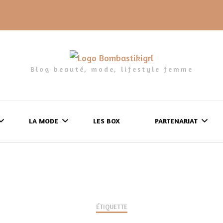
Blog beauté, mode, lifestyle femme
LA MODE
LES BOX
PARTENARIAT
LES FRINGUES
FORMULAIRE DE 
LES CHAUSSURES
POLITIQUE DE
LES GELS-DOUCHE
ÉTIQUETTE
CONFIDENTIALITÉ
MES LOOKS