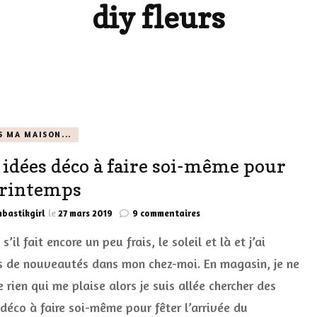
diy fleurs
LES DÉOS
ES
LES ACCESSOIRES
FUMS
LA LINGERIE
VEUX
S MA MAISON...
 idées déco à faire soi-même pour
LUS SIMPLE…
printemps
RES BIEN
sur
bastikgirl
le
27 mars 2019
9 commentaires
ES
Des
’il fait encore un peu frais, le soleil et là et j’ai
idées
déco
s de nouveautés dans mon chez-moi. En magasin, je ne
à
 rien qui me plaise alors je suis allée chercher des
faire
soi-
 déco à faire soi-même pour fêter l’arrivée du
même