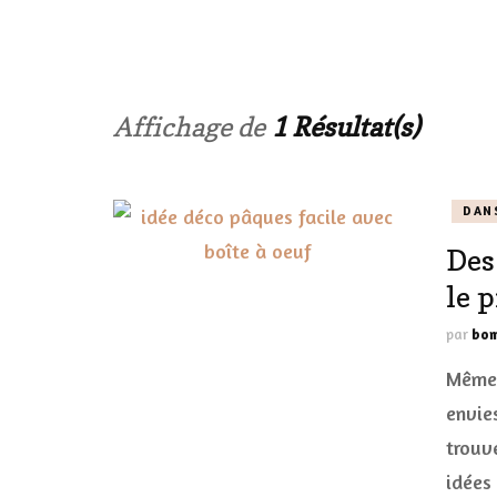
LES ONGL
LES PAR
Affichage de
1 Résultat(s)
LES CHE
DAN
MAKE-UP
Des
LA VIE P
le 
ACCESSOI
par
bom
PRATIQU
Même s
envie
trouve
idées