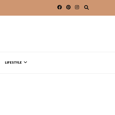
LIFESTYLE
CONTACT
CE QUI SE PASSE
AILLEURS…
CULTURE
SÉRIES