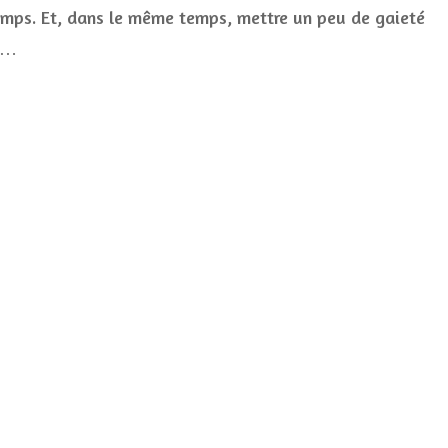
pour
emps. Et, dans le même temps, mettre un peu de gaieté
le
 …
printemps