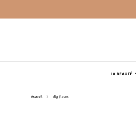
LA BEAUTÉ
Accueil
diy fleurs
LE TEINT
LE CORPS
HAUL