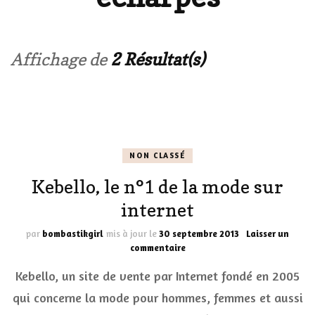
Affichage de
2 Résultat(s)
NON CLASSÉ
Kebello, le n°1 de la mode sur
internet
par
bombastikgirl
mis à jour le
30 septembre 2013
Laisser un
sur
commentaire
Kebello,
Kebello, un site de vente par Internet fondé en 2005
le
n°1
qui concerne la mode pour hommes, femmes et aussi
de