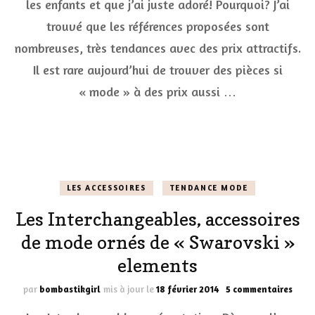
les enfants et que j’ai juste adoré! Pourquoi? J’ai
la
mode
trouvé que les références proposées sont
sur
internet
nombreuses, très tendances avec des prix attractifs.
Il est rare aujourd’hui de trouver des pièces si
« mode » à des prix aussi …
LES ACCESSOIRES
TENDANCE MODE
Les Interchangeables, accessoires
de mode ornés de « Swarovski »
elements
sur
par
bombastikgirl
mis à jour le
18 février 2014
5 commentaires
Les