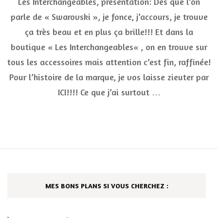
Les Interchangeables, présentation: Dès que l’on
Inter
acces
parle de « Swarovski », je fonce, j’accours, je trouve
de
ça très beau et en plus ça brille!!! Et dans la
mode
orné
boutique « Les Interchangeables« , on en trouve sur
de
« Swa
tous les accessoires mais attention c’est fin, raffinée!
elem
Pour l’histoire de la marque, je vos laisse zieuter par
ICI!!!! Ce que j’ai surtout …
MES BONS PLANS SI VOUS CHERCHEZ :