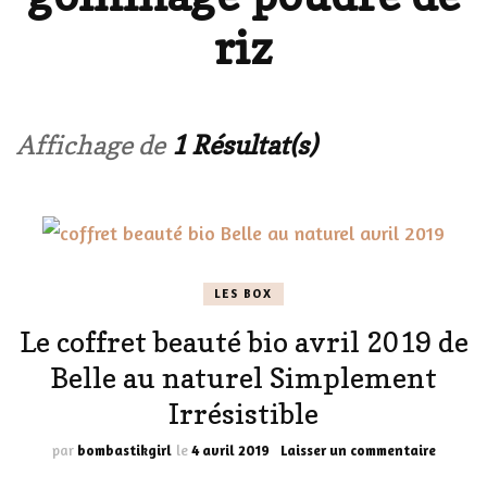
riz
Affichage de
1 Résultat(s)
LES BOX
Le coffret beauté bio avril 2019 de
Belle au naturel Simplement
Irrésistible
sur
par
bombastikgirl
le
4 avril 2019
Laisser un commentaire
Le