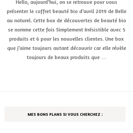
Hello, aujourd’hui, on se retrouve pour vous
coffret
beauté
présenter le coffret beauté bio d’avril 2019 de Belle
bio
au naturel. Cette box de découvertes de beauté bio
avril
2019
se nomme cette fois Simplement Irrésistible avec 5
de
Belle
produits et 6 pour les nouvelles clientes. Une box
au
que j’aime toujours autant découvrir car elle révèle
naturel
Simple
toujours de beaux produits que …
Irrésist
MES BONS PLANS SI VOUS CHERCHEZ :