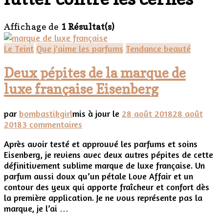
Affichage de
1 Résultat(s)
Le Teint
Que j'aime les parfums
Tendance beauté
Deux pépites de la marque de
luxe française Eisenberg
par
bombastikgirl
mis à jour le
28 août 2018
28 août
sur
2018
3 commentaires
Deux
Après avoir testé et approuvé les parfums et soins
pépites
Eisenberg, je reviens avec deux autres pépites de cette
de
définitivement sublime marque de luxe française. Un
la
parfum aussi doux qu’un pétale Love Affair et un
marque
contour des yeux qui apporte fraîcheur et confort dès
de
la première application. Je ne vous représente pas la
luxe
marque, je l’ai …
française