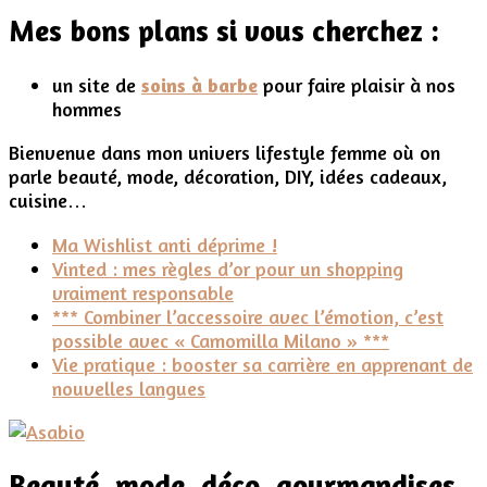
Eisenberg
Mes bons plans si vous cherchez :
un site de
soins à barbe
pour faire plaisir à nos
hommes
Bienvenue dans mon univers lifestyle femme où on
parle beauté, mode, décoration, DIY, idées cadeaux,
cuisine…
Ma Wishlist anti déprime !
Vinted : mes règles d’or pour un shopping
vraiment responsable
*** Combiner l’accessoire avec l’émotion, c’est
possible avec « Camomilla Milano » ***
Vie pratique : booster sa carrière en apprenant de
nouvelles langues
Beauté, mode, déco, gourmandises