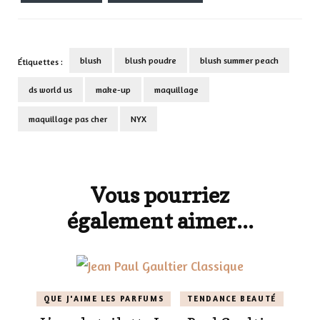
blush
blush poudre
blush summer peach
Étiquettes :
ds world us
make-up
maquillage
maquillage pas cher
NYX
Navigation
d'article
Vous pourriez
également aimer...
QUE J'AIME LES PARFUMS
TENDANCE BEAUTÉ