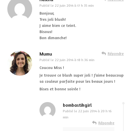
Publié le
22 juin 2014 à 17 h 35 min
Bonjour,
Tres joli blush!
J aime bien ce teint.
Bisous!
Bon dimanche!
Mumu
Répondre
Publié le
22 juin 2014 à 18 h 36 min
Coucou Miss !
Je trouve ce blush super joli ! J’aime beaucoup
sa couleur parfaite pour les beaux jours !
Bises et bonne soirée !
bombastikgirl
Publié le
22 juin 2014 à 20 h 16
min
Répondre