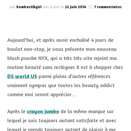
sur
par
bombastikgirl
mis à jour le
22 juin 2014
7 commentaires
Blus
poud
NYX,
comm
un
Aujourd’hui, et après avoir enchaîné 4 jours de
pro
!
boulot non-stop, je vous présente mon nouveau
Chez
blush poudre NYX, qui a très très vite rejoint ma
DS
Worl
routine beauté sans rechigner. Il est à shopper chez
US
DS world US
parmi pleins d’autres références
vraiment sympas que toutes les beauty addict
comme moi seront apprécier…
Après le
crayon jumbo
de la même marque sur
lequel je suis toujours autant satisfaite et avec
lequel je prends toujours autant de plaisir à me