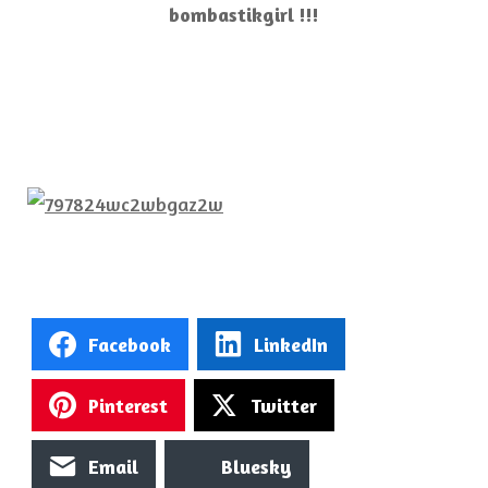
bombastikgirl !!!
Facebook
LinkedIn
Pinterest
Twitter
Email
Bluesky