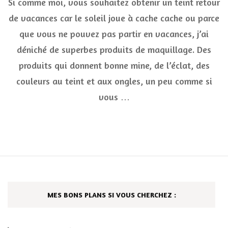
Si comme moi, vous souhaitez obtenir un teint retour
sél
ma
de vacances car le soleil joue à cache cache ou parce
po
que vous ne pouvez pas partir en vacances, j’ai
av
l’a
déniché de superbes produits de maquillage. Des
de
rev
produits qui donnent bonne mine, de l’éclat, des
de
couleurs au teint et aux ongles, un peu comme si
va
vous …
MES BONS PLANS SI VOUS CHERCHEZ :