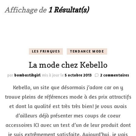
Affichage de
1 Résultat(s)
LES FRINGUES
TENDANCE MODE
La mode chez Kebello
sur
par
bombastikgirl
mis à jour le
5 octobre 2013
2 commentaires
La
Kebello, un site que désormais j’adore car on y
mo
che
trouve pleins de références mode à des prix attractifs
Keb
et dont la qualité est très très bien! Je vous avais
d’ailleurs déjà présenter mes coups de coeur
accessoires ICI avec un test d’un de leur produit dont
je suis extrêmement satisfaite. Aujourd’hui, je vais