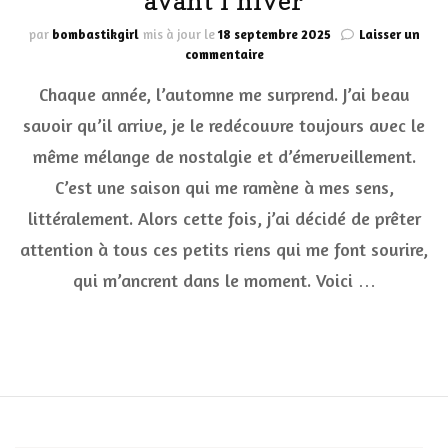
avant l’hiver
par
bombastikgirl
mis à jour le
18 septembre 2025
Laisser un
sur
commentaire
Chaque année, l’automne me surprend. J’ai beau
Micro-
plaisirs
savoir qu’il arrive, je le redécouvre toujours avec le
d’automne
même mélange de nostalgie et d’émerveillement.
:
expériences
C’est une saison qui me ramène à mes sens,
sensorielles
à
littéralement. Alors cette fois, j’ai décidé de prêter
tester
attention à tous ces petits riens qui me font sourire,
avant
l’hiver
qui m’ancrent dans le moment. Voici …