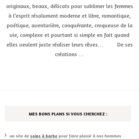
originaux, beaux, délicats pour sublimer les femmes
déli
créa
à l’esprit résolument moderne et libre, romantique,
faite
de
poétique, aventurière, conquérante, croqueuse de la
pierr
vie, complexe et pourtant si simple en fait quand
et
d’ar
elles veulent juste réaliser leurs rêves… De ses
créations …
MES BONS PLANS SI VOUS CHERCHEZ :
un site de
soins à barbe
pour faire plaisir à nos hommes