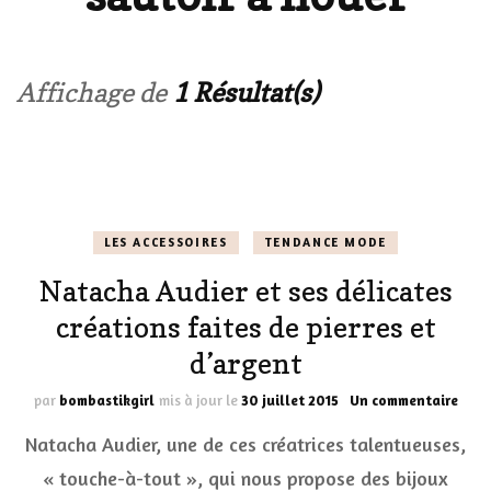
Affichage de
1 Résultat(s)
LES ACCESSOIRES
TENDANCE MODE
Natacha Audier et ses délicates
créations faites de pierres et
d’argent
sur
par
bombastikgirl
mis à jour le
30 juillet 2015
Un commentaire
Nata
Natacha Audier, une de ces créatrices talentueuses,
Audi
et
« touche-à-tout », qui nous propose des bijoux
ses