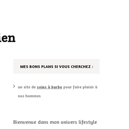
AILLEURS…
CULTURE
SÉRIES
ien
DÉCO MAISON
FILMS
LES VINS
PLAYLIST
MES BONS PLANS SI VOUS CHERCHEZ :
DIY ET CUISINE
SUCRERIES ET AUTRES
MARIAGE
PETITS PLATS…
un site de
soins à barbe
pour faire plaisir à
nos hommes
LES CALENDRIERS DE
L’AVENT
VIE PRATIQUE
Bienvenue dans mon univers lifestyle