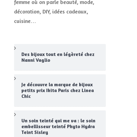
femme où on parle beauté, mode,
ent
CONCOURS
décoration, DIY, idées cadeaux,
JEUX CONCOURS OUVERT
s
cuisine…
s
res
Des bijoux tout en légèreté chez
Nanni Vaglio
Je découvre la marque de bijoux
petits prix Ikita Paris chez Linea
Chic
Un soin teinté qui me va : le soin
embellisseur teinté Phyto Hydra
Teint Sisley