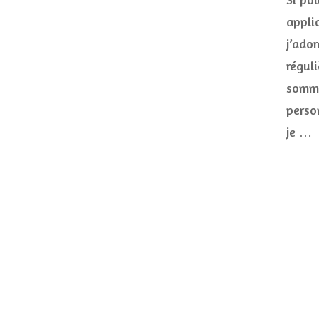
appli
j’ado
régul
somme
person
je …