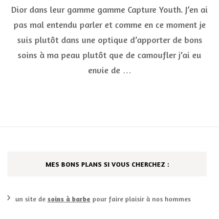
Dior dans leur gamme gamme Capture Youth. J’en ai
effi
:
pas mal entendu parler et comme en ce moment je
Plu
Fille
suis plutôt dans une optique d’apporter de bons
Capt
soins à ma peau plutôt que de camoufler j’ai eu
You
Dior
envie de …
MES BONS PLANS SI VOUS CHERCHEZ :
un site de
soins à barbe
pour faire plaisir à nos hommes