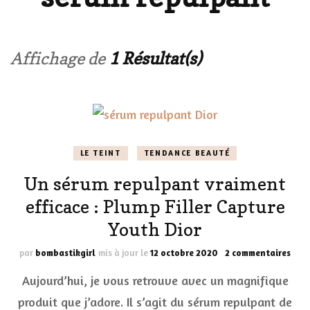
Affichage de
1 Résultat(s)
LE TEINT
TENDANCE BEAUTÉ
Un sérum repulpant vraiment
efficace : Plump Filler Capture
Youth Dior
sur
par
bombastikgirl
mis à jour le
12 octobre 2020
2 commentaires
Un
Aujourd’hui, je vous retrouve avec un magnifique
séru
repu
produit que j’adore. Il s’agit du sérum repulpant de
vrai