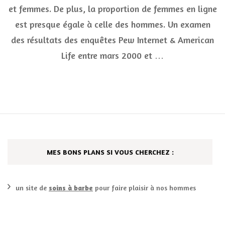
temps
et femmes. De plus, la proportion de femmes en ligne
libre
en
est presque égale à celle des hommes. Un examen
ligne
des résultats des enquêtes Pew Internet & American
Life entre mars 2000 et …
MES BONS PLANS SI VOUS CHERCHEZ :
un site de
soins à barbe
pour faire plaisir à nos hommes