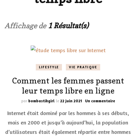
Affichage de
1 Résultat(s)
LIFESTYLE
VIE PRATIQUE
Comment les femmes passent
leur temps libre en ligne
sur
par
bombastikgirl
le
22 juin 2021
Un commentaire
Comment
Internet était dominé par les hommes à ses débuts,
les
femmes
mais en 2000 et jusqu’à aujourd’hui, la population
passent
d’utilisateurs était également répartie entre hommes
leur