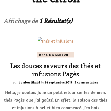
Affichage de
1 Résultat(s)
DANS MA MAISON...
Les douces saveurs des thés et
infusions Pagès
sur
par
bombastikgirl
le
24 septembre 2017
3 commentaires
Les
Hello, je voulais faire un petit retour sur les derniers
douces
saveurs
thés Pagès que j’ai goûté. En effet, la saison des thés
des
et infusions à bel et bien commencé. J’en bois
thés