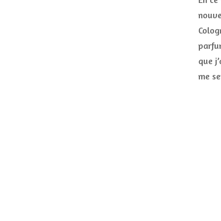
nouve
Colog
parfu
que j
me se