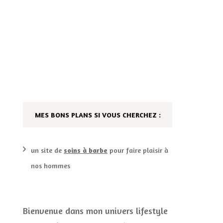
AILLEURS…
CULTURE
SÉRIES
DÉCO MAISON
FILMS
LES VINS
PLAYLIST
MES BONS PLANS SI VOUS CHERCHEZ :
DIY ET CUISINE
SUCRERIES ET AUTRES
MARIAGE
PETITS PLATS…
un site de
soins à barbe
pour faire plaisir à
nos hommes
LES CALENDRIERS DE
L’AVENT
VIE PRATIQUE
Bienvenue dans mon univers lifestyle