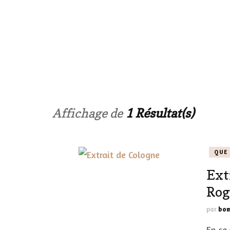
LE CORPS
HAUL
LES ONGL
LES PAR
Affichage de
1 Résultat(s)
LES CHE
QUE 
MAKE-UP
Ext
LA VIE P
Rog
ACCESSOI
par
bom
PRATIQU
En ce