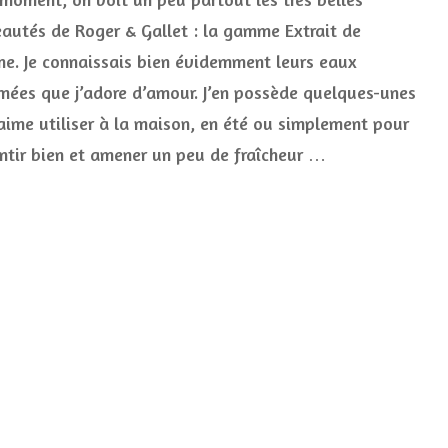
Cologne
autés de Roger & Gallet : la gamme Extrait de
Verveine
ne. Je connaissais bien évidemment leurs eaux
Utopie
Roger
mées que j’adore d’amour. J’en possède quelques-unes
&
Gallet
’aime utiliser à la maison, en été ou simplement pour
ntir bien et amener un peu de fraîcheur …