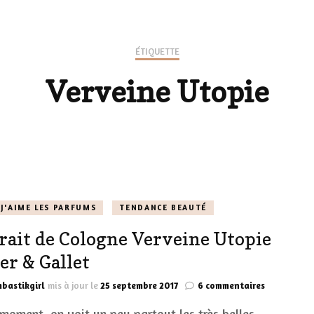
LES CHAUSSURES
POLITIQUE DE
LES GELS-DOUCHE
ÉTIQUETTE
CONFIDENTIALITÉ
MES LOOKS
Verveine Utopie
LES DÉOS
ES
LES ACCESSOIRES
FUMS
LA LINGERIE
VEUX
J'AIME LES PARFUMS
TENDANCE BEAUTÉ
rait de Cologne Verveine Utopie
LUS SIMPLE…
er & Gallet
RES BIEN
sur
bastikgirl
mis à jour le
25 septembre 2017
6 commentaires
ES
Extrait
 moment, on voit un peu partout les très belles
de