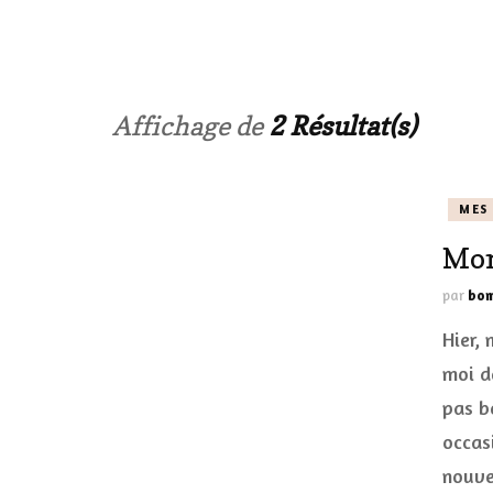
LES ONGL
LES PAR
Affichage de
2 Résultat(s)
LES CHE
MES
MAKE-UP
Mon
LA VIE P
par
bom
ACCESSOI
Hier, 
PRATIQU
moi d
pas b
occas
nouve