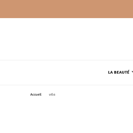
LA BEAUTÉ
Accueil
vila
LE TEINT
LE CORPS
HAUL