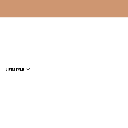
LIFESTYLE
CONTACT
CE QUI SE PASSE
AILLEURS…
CULTURE
SÉRIES