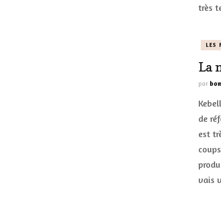
très 
LES 
La 
par
bom
Kebel
de ré
est tr
coups
produi
vais 