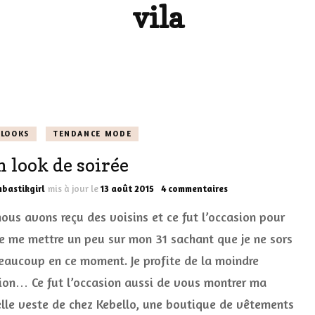
vila
LES DÉOS
ES
LES ACCESSOIRES
FUMS
LA LINGERIE
VEUX
 LOOKS
TENDANCE MODE
 look de soirée
LUS SIMPLE…
sur
bastikgirl
mis à jour le
13 août 2015
4 commentaires
RES BIEN
Mon
nous avons reçu des voisins et ce fut l’occasion pour
look
ES
de
e me mettre un peu sur mon 31 sachant que je ne sors
soirée
eaucoup en ce moment. Je profite de la moindre
ion… Ce fut l’occasion aussi de vous montrer ma
lle veste de chez Kebello, une boutique de vêtements