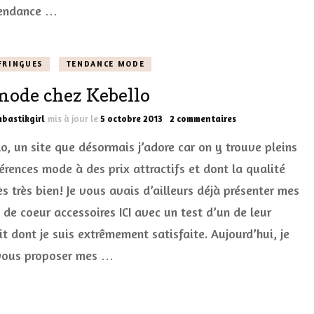
tendance …
FRINGUES
TENDANCE MODE
mode chez Kebello
sur
bastikgirl
mis à jour le
5 octobre 2013
2 commentaires
La
lo, un site que désormais j’adore car on y trouve pleins
mode
chez
férences mode à des prix attractifs et dont la qualité
Kebello
ès très bien! Je vous avais d’ailleurs déjà présenter mes
 de coeur accessoires ICI avec un test d’un de leur
t dont je suis extrêmement satisfaite. Aujourd’hui, je
vous proposer mes …