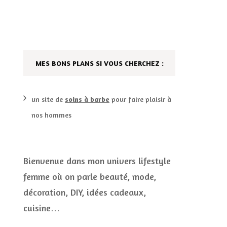
DÉCO MAISON
FILMS
LES VINS
PLAYLIST
MES BONS PLANS SI VOUS CHERCHEZ :
DIY ET CUISINE
SUCRERIES ET AUTRES
MARIAGE
PETITS PLATS…
un site de
soins à barbe
pour faire plaisir à
nos hommes
LES CALENDRIERS DE
L’AVENT
VIE PRATIQUE
Bienvenue dans mon univers lifestyle
femme où on parle beauté, mode,
CONCOURS
décoration, DIY, idées cadeaux,
JEUX CONCOURS OUVERT
cuisine…