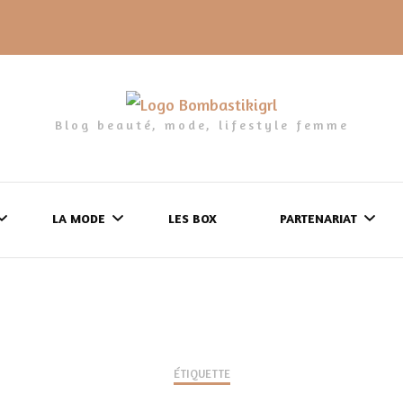
Blog beauté, mode, lifestyle femme
LA MODE
LES BOX
PARTENARIAT
LES FRINGUES
FORMULAIRE DE 
LES CHAUSSURES
POLITIQUE DE
LES GELS-DOUCHE
ÉTIQUETTE
CONFIDENTIALITÉ
MES LOOKS