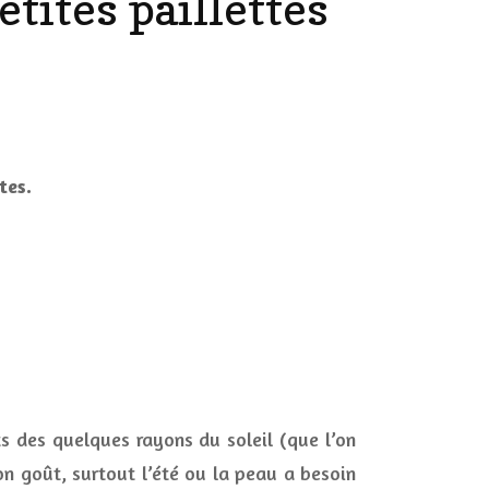
etites paillettes
DÉCO MAISON
FILMS
LES VINS
PLAYLIST
DIY ET CUISINE
tante
SUCRERIES ET AUTRES
tes.
MARIAGE
PETITS PLATS…
s
LES CALENDRIERS DE
ttes
L’AVENT
VIE PRATIQUE
CONCOURS
JEUX CONCOURS OUVERT
ts des quelques rayons du soleil (que l’on
n goût, surtout l’été ou la peau a besoin