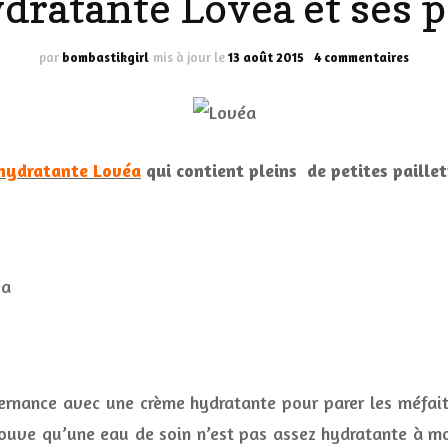
dratante Lovéa et ses p
LES DÉOS
ES
LES ACCESSOIRES
sur
par
bombastikgirl
mis à jour le
13 août 2015
4 commentaires
L’eau
FUMS
LA LINGERIE
de
soin
hydra
VEUX
Lovéa
 hydratante Lovéa
qui contient pleins de petites paillet
et
ses
petite
paille
LUS SIMPLE…
RES BIEN
ES
lternance avec une crème hydratante pour parer les méfai
trouve qu’une eau de soin n’est pas assez hydratante à mo