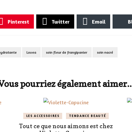
Pinterest
Twitter
Email
B
hydratante
Lovea
soin fleur de frangipanier
soin nacré
Vous pourriez également aimer..
LES ACCESSOIRES
TENDANCE BEAUTÉ
Tout ce que nous aimons est chez