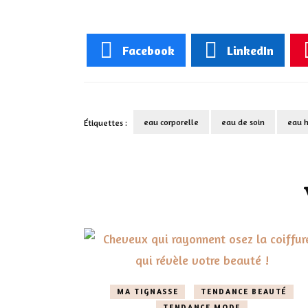
Facebook
LinkedIn
eau corporelle
eau de soin
eau 
Étiquettes :
Navigation
d'article
MA TIGNASSE
TENDANCE BEAUTÉ
TENDANCE MODE