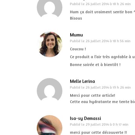
Publié le
26 juillet 2014 à 18 h 26 min
Hum ça doit vraiment sentir bon ^^
Bisous
Mumu
Publié le
26 juillet 2014 à 18 h 56 min
Coucou !
Ce produit a l’air très agréable à u
Bonne soirée et à bientôt !
Melle Lerina
Publié le
26 juillet 2014 à 19 h 26 min
Merci pour cette article!
Cette eau hydratante me tente bi
Isa-sy Demassi
Publié le
29 juillet 2014 à 0 h 17 min
merci pour cette découverte !!