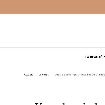
LA BEAUTÉ
Accueil
Le corps
L’eau de soin hydratante Lovéa et ses p
LE TEINT
LE CORPS
HAUL