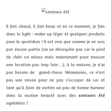
Mes
produi
et
senteu
été
Il fait chaud, il fait beau et en ce moment, je fais
préfér
du
dans le light : make-up léger et quelques produits
momen
pour le quotidien ! Il est vrai que comme je ne suis
pas encore partie (on ne désespère pas car le pied
de chéri va mieux mais maintenant pour trouver
une location pas trop loin…), à la maison, je n’ai
pas besoin de grand-chose. Néanmoins, ce n’est
pas une raison pour ne pas s’occuper de soi et
tant qu’à faire de mettre un peu de bonne humeur
dans la routine beauté avec des
senteurs
été
agréables !