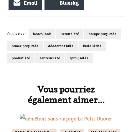
Email
Bluesky
beach look
Beauté été
bougie parfumée
Étiquettes :
brume parfumée
déodorant bille
huile sèche
produit été
senteurs été
spray salée
Navigation
d'article
Vous pourriez
également aimer...
DANS MA MAISON...
LE CORPS
MA TIGNASSE