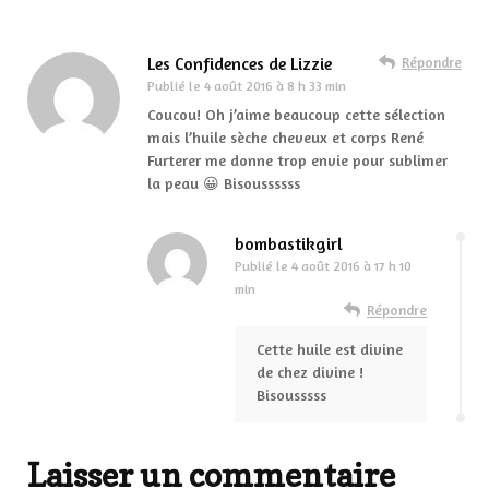
Les Confidences de Lizzie
Répondre
Publié le
4 août 2016 à 8 h 33 min
Coucou! Oh j’aime beaucoup cette sélection
mais l’huile sèche cheveux et corps René
Furterer me donne trop envie pour sublimer
la peau 😀 Bisoussssss
bombastikgirl
Publié le
4 août 2016 à 17 h 10
min
Répondre
Cette huile est divine
de chez divine !
Bisousssss
Laisser un commentaire