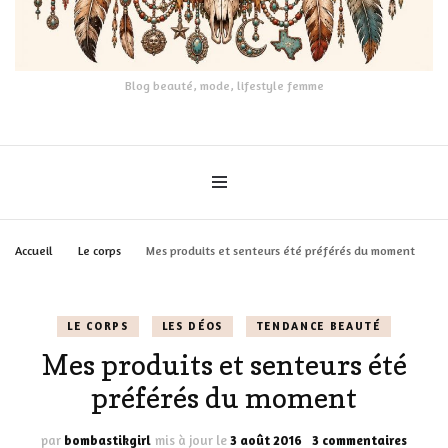
Blog beauté, mode, lifestyle femme
Accueil
Le corps
Mes produits et senteurs été préférés du moment
LE CORPS
LES DÉOS
TENDANCE BEAUTÉ
Mes produits et senteurs été
préférés du moment
sur
par
bombastikgirl
mis à jour le
3 août 2016
3 commentaires