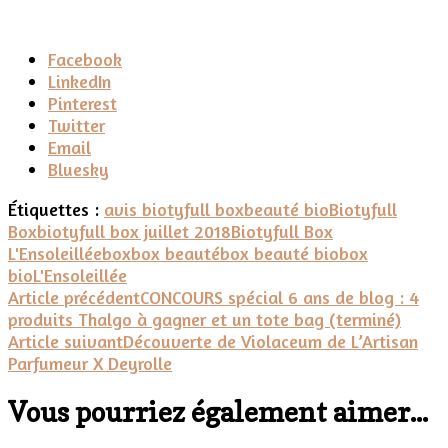
Partager
Facebook
la
LinkedIn
publication
Pinterest
"La
Twitter
Biotyfull
Email
Box
Bluesky
L’Ensoleillée
Étiquettes :
avis biotyfull box
beauté bio
Biotyfull
de
Box
biotyfull box juillet 2018
Biotyfull Box
juillet
L'Ensoleillée
box
box beauté
box beauté bio
box
2018"
bio
L'Ensoleillée
Navigation
Article précédent
CONCOURS spécial 6 ans de blog : 4
produits Thalgo à gagner et un tote bag (terminé)
d'article
Article suivant
Découverte de Violaceum de L’Artisan
Parfumeur X Deyrolle
Vous pourriez également aimer...