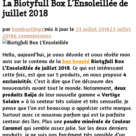
La Biotyfull Box L’Ensoleillée de
juillet 2018
par
bombastikgirl
mis à jour le
23 juillet 2018
23 juillet
sur
2018
6 commentaires
La
Biotyfull
Hello, aujourd’hui, je vous dévoile et vous révèle mon
Box
avis sur le contenu de la
box beauté
Biotyfull Box
L’Ensoleillée
L’Ensoleillée de juillet 2018
. Ce qui est intéressant
de
cette fois, est que sur 5 produits, on nous propose
4
juillet
exclusivités
. C’est à dire que l’on découvre des
2018
nouveautés avant tout le monde. Notamment,
deux
produits Baïja
de leur nouvelle gamme
« Vertige
Solaire »
à la senteur très solaire et très sensuelle. Je
pense que l’on est beaucoup a apprécier cette marque.
Surtout avec ce nouveau parfum qui est la parfaite
senteur des îles. Plus une
poudre minérale de Couleur
Caramel
qui semble assez jolie. Sur les deux derniers
produits, je ne suis pas forcément très sensible d’un