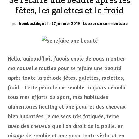
Se refaire une beauté après les
fêtes, les galettes et le froid
sur
par
bombastikgirl
le
27 janvier 2019
Laisser un commentaire
Se
refair
une
beaut
après
Hello, aujourd’hui, j’avais envie de vous montrer
les
fêtes,
ma nouvelle routine pour se refaire une beauté
les
après toute la période fêtes, galettes, raclettes,
galet
et
froid…Cette période me semble toujours démolir
le
tous mes efforts du sport, mes habitudes
froid
alimentaires healthy et une peau et des cheveux
bien hydratées. Je me sens très fatiguée, terne
avec des cheveux que l’on dirait de la paille, un
visage de zombie et une peau toute sèche et en