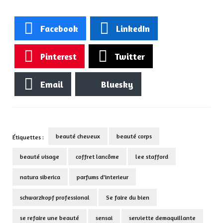
Facebook
LinkedIn
Pinterest
Twitter
Email
Bluesky
beauté cheveux
beauté corps
Étiquettes :
beauté visage
coffret lancôme
lee stafford
natura siberica
parfums d'interieur
schwarzkopf professional
Se faire du bien
se refaire une beauté
sensai
serviette demaquillante