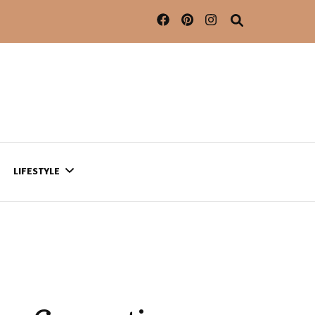
LIFESTYLE
CONTACT
CE QUI SE PASSE
AILLEURS…
CULTURE
SÉRIES