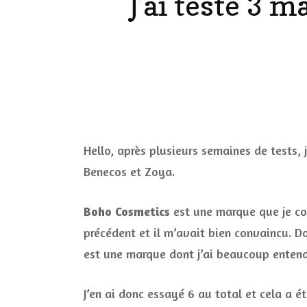
J’ai testé 3 
LES ONGL
LES PAR
LES CHE
MAKE-UP
Hello, après plusieurs semaines de tests, 
Benecos et Zoya.
LA VIE P
ACCESSOI
Boho Cosmetics
est une marque que je c
PRATIQU
précédent et il m’avait bien convaincu. D
est une marque dont j’ai beaucoup entend
J’en ai donc essayé 6 au total et cela a été