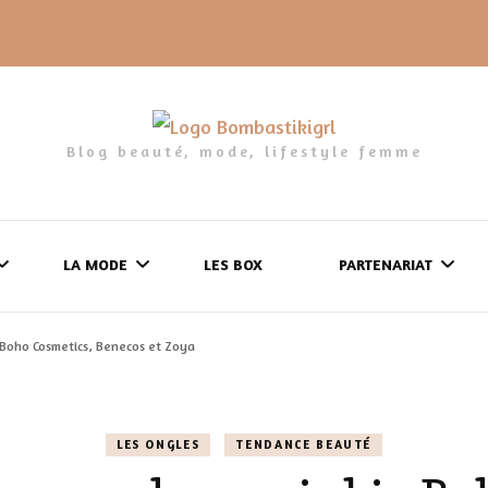
Blog beauté, mode, lifestyle femme
LA MODE
LES BOX
PARTENARIAT
o Boho Cosmetics, Benecos et Zoya
LES FRINGUES
FORMULAIRE DE 
LES CHAUSSURES
POLITIQUE DE
LES ONGLES
TENDANCE BEAUTÉ
LES GELS-DOUCHE
CONFIDENTIALITÉ
MES LOOKS