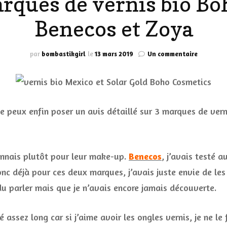
marques de vernis bio B
LES DÉOS
Benecos et Zoya
ES
LES ACCESSOIRES
FUMS
LA LINGERIE
sur
par
bombastikgirl
le
13 mars 2019
Un commentaire
J’ai
testé
VEUX
3
marques
de
je peux enfin poser un avis détaillé sur 3 marques de vern
vernis
bio
LUS SIMPLE…
Boho
RES BIEN
Cosmetics
onnais plutôt pour leur make-up.
Benecos
, j’avais testé 
Benecos
ES
et
onc déjà pour ces deux marques, j’avais juste envie de le
Zoya
u parler mais que je n’avais encore jamais découverte.
 assez long car si j’aime avoir les ongles vernis, je ne le 