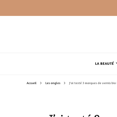
LA BEAUTÉ
Accueil
Les ongles
J’ai testé 3 marques de vernis bi
LE TEINT
LE CORPS
HAUL