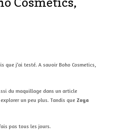
oho Cosmetics,
DÉCO MAISON
FILMS
LES VINS
PLAYLIST
DIY ET CUISINE
SUCRERIES ET AUTRES
MARIAGE
PETITS PLATS…
is que j’ai testé. A savoir Boho Cosmetics,
LES CALENDRIERS DE
L’AVENT
,
aussi du maquillage dans un article
VIE PRATIQUE
s explorer un peu plus. Tandis que
Zoya
CONCOURS
JEUX CONCOURS OUVERT
fais pas tous les jours.