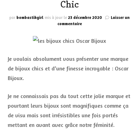
Chic
par
bombastikgirl
mis à jour le
23 décembre 2020
Laisser un
sur
commentaire
Je
découvre
les
bijoux
chics
Je voulais absolument vous présenter une marque
et
fins
de bijoux chics et d’une finesse incroyable : Oscar
Oscar
Bijoux.
Bijoux
chez
Linea
Je ne connaissais pas du tout cette jolie marque et
Chic
pourtant leurs bijoux sont magnifiques comme ça
de visu mais sont irrésistibles une fois portés
mettant en avant avec grâce notre féminité.