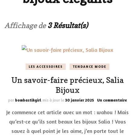
Affichage de
3 Résultat(s)
LES ACCESSOIRES
TENDANCE MODE
Un savoir-faire précieux, Salia
Bijoux
sur
par
bombastikgirl
mis à jour le
30 janvier 2025
Un commentaire
Un
Je commence cet article avec un mot : wahou ! Mais
savo
fair
qu’est-ce qu’ils sont beaux les bijoux Salia ! Vous
préc
savez à quel point je les aime, j’en porte tout le
Sali