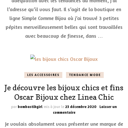
adéquation avec les tendances du moment, j’ai
chez
l’adresse qu’il vous faut. Il s’agit de la boutique en
Simple
Comme
ligne Simple Comme Bijou où j’ai trouvé 3 petites
Bijou
pépites merveilleusement belles qui sont travaillées
avec beaucoup de finesse, dans …
LES ACCESSOIRES
TENDANCE MODE
Je découvre les bijoux chics et fins
Oscar Bijoux chez Linea Chic
par
bombastikgirl
mis à jour le
23 décembre 2020
Laisser un
sur
commentaire
Je
Je voulais absolument vous présenter une marque de
découvre