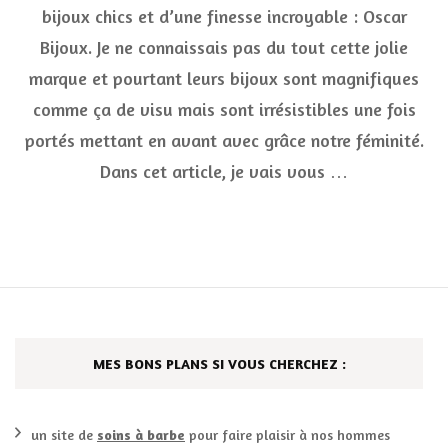
les
bijoux chics et d’une finesse incroyable : Oscar
bijoux
Bijoux. Je ne connaissais pas du tout cette jolie
chics
et
marque et pourtant leurs bijoux sont magnifiques
fins
Oscar
comme ça de visu mais sont irrésistibles une fois
Bijoux
portés mettant en avant avec grâce notre féminité.
chez
Linea
Dans cet article, je vais vous …
Chic
MES BONS PLANS SI VOUS CHERCHEZ :
un site de
soins à barbe
pour faire plaisir à nos hommes