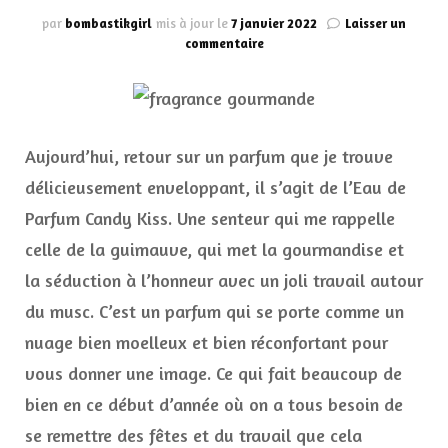
par
bombastikgirl
mis à jour le
7 janvier 2022
Laisser un
sur
commentaire
Le
parfum
délicieusement
enveloppant
Prada
Aujourd’hui, retour sur un parfum que je trouve
Candy
Kiss
délicieusement enveloppant, il s’agit de l’Eau de
Parfum Candy Kiss. Une senteur qui me rappelle
celle de la guimauve, qui met la gourmandise et
la séduction à l’honneur avec un joli travail autour
du musc. C’est un parfum qui se porte comme un
nuage bien moelleux et bien réconfortant pour
vous donner une image. Ce qui fait beaucoup de
bien en ce début d’année où on a tous besoin de
se remettre des fêtes et du travail que cela