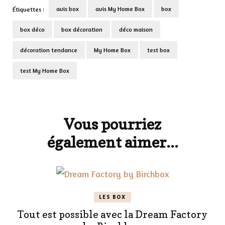
avis box
avis My Home Box
box
Étiquettes :
box déco
box décoration
déco maison
décoration tendance
My Home Box
test box
test My Home Box
Navigation
d'article
Vous pourriez
également aimer...
LES BOX
Tout est possible avec la Dream Factory