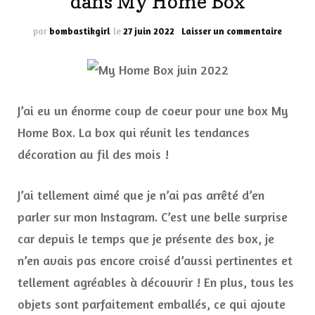
dans My Home Box
sur
par
bombastikgirl
le
27 juin 2022
Laisser un commentaire
Les
tendan
décorat
sont
dans
J’ai eu un énorme coup de coeur pour une box My
My
Home
Home Box. La box qui réunit les tendances
Box
décoration au fil des mois !
J’ai tellement aimé que je n’ai pas arrêté d’en
parler sur mon Instagram. C’est une belle surprise
car depuis le temps que je présente des box, je
n’en avais pas encore croisé d’aussi pertinentes et
tellement agréables à découvrir ! En plus, tous les
objets sont parfaitement emballés, ce qui ajoute