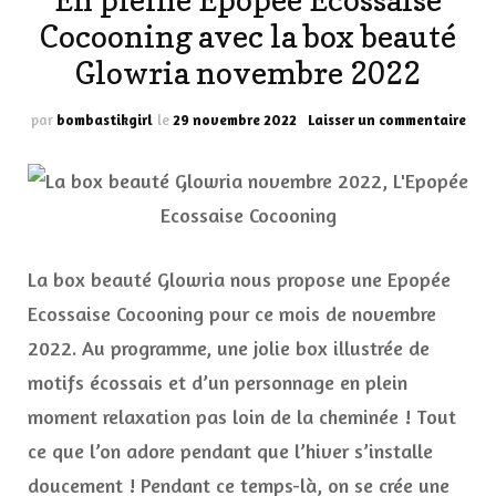
En pleine Epopée Ecossaise
Cocooning avec la box beauté
Glowria novembre 2022
sur
par
bombastikgirl
le
29 novembre 2022
Laisser un commentaire
En
plei
Epo
Ecos
Coco
ave
la
La box beauté Glowria nous propose une Epopée
box
Ecossaise Cocooning pour ce mois de novembre
bea
Glow
2022. Au programme, une jolie box illustrée de
nov
motifs écossais et d’un personnage en plein
202
moment relaxation pas loin de la cheminée ! Tout
ce que l’on adore pendant que l’hiver s’installe
doucement ! Pendant ce temps-là, on se crée une