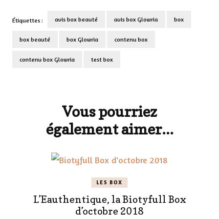
avis box beauté
avis box Glowria
box
Étiquettes :
box beauté
box Glowria
contenu box
contenu box Glowria
test box
Navigation
d'article
Vous pourriez
également aimer...
LES BOX
L’Eauthentique, la Biotyfull Box
d’octobre 2018