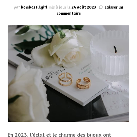
par
bombastikgirl
mis à jour le
24 août 2023
Laisser un
sur
commentaire
Les
5
styles
de
bagues
tendance
à
porter
en
2023
En 2023, l’éclat et le charme des bijoux ont