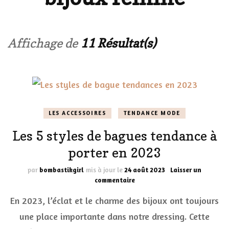
Affichage de
11 Résultat(s)
LES ACCESSOIRES
TENDANCE MODE
Les 5 styles de bagues tendance à
porter en 2023
par
bombastikgirl
mis à jour le
24 août 2023
Laisser un
sur
commentaire
Les
En 2023, l’éclat et le charme des bijoux ont toujours
5
styles
une place importante dans notre dressing. Cette
de