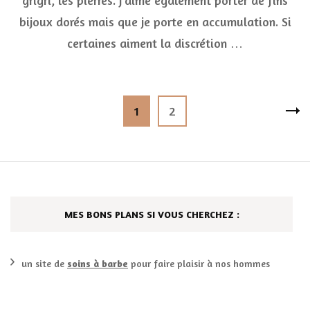
grigri, les pierres. J’aime également porter de fins
Chic
bijoux dorés mais que je porte en accumulation. Si
certaines aiment la discrétion …
Pagination
Page
Page
1
2
des
publications
MES BONS PLANS SI VOUS CHERCHEZ :
un site de
soins à barbe
pour faire plaisir à nos hommes