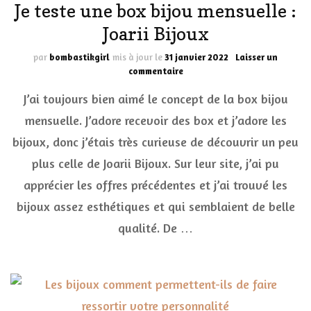
Je teste une box bijou mensuelle :
Joarii Bijoux
par
bombastikgirl
mis à jour le
31 janvier 2022
Laisser un
sur
commentaire
Je
J’ai toujours bien aimé le concept de la box bijou
teste
une
mensuelle. J’adore recevoir des box et j’adore les
box
bijoux, donc j’étais très curieuse de découvrir un peu
bijou
mensuelle
plus celle de Joarii Bijoux. Sur leur site, j’ai pu
:
Joarii
apprécier les offres précédentes et j’ai trouvé les
Bijoux
bijoux assez esthétiques et qui semblaient de belle
qualité. De …