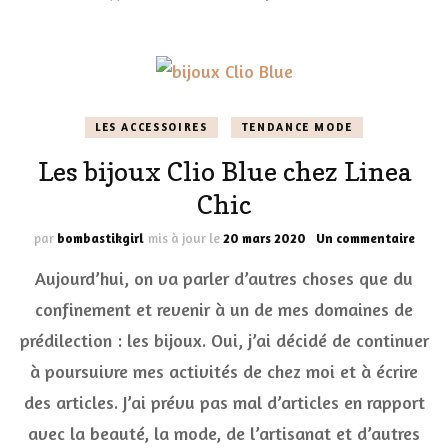
?
LES ACCESSOIRES
TENDANCE MODE
Les bijoux Clio Blue chez Linea
Chic
sur
par
bombastikgirl
mis à jour le
20 mars 2020
Un commentaire
Les
Aujourd’hui, on va parler d’autres choses que du
bijou
Clio
confinement et revenir à un de mes domaines de
Blue
prédilection : les bijoux. Oui, j’ai décidé de continuer
chez
Linea
à poursuivre mes activités de chez moi et à écrire
Chic
des articles. J’ai prévu pas mal d’articles en rapport
avec la beauté, la mode, de l’artisanat et d’autres