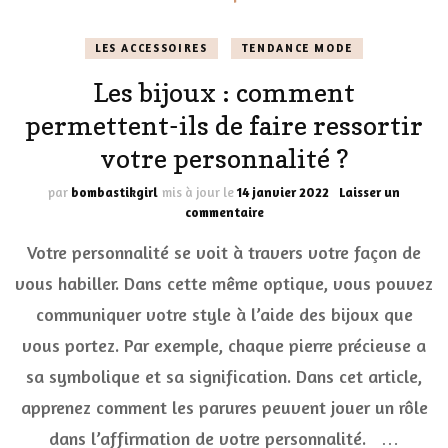
LES ACCESSOIRES
TENDANCE MODE
Les bijoux : comment
permettent-ils de faire ressortir
votre personnalité ?
par
bombastikgirl
mis à jour le
14 janvier 2022
Laisser un
sur
commentaire
Les
Votre personnalité se voit à travers votre façon de
bijoux
:
vous habiller. Dans cette même optique, vous pouvez
comment
communiquer votre style à l’aide des bijoux que
permettent-
ils
vous portez. Par exemple, chaque pierre précieuse a
de
faire
sa symbolique et sa signification. Dans cet article,
ressortir
apprenez comment les parures peuvent jouer un rôle
votre
personnalité
dans l’affirmation de votre personnalité. …