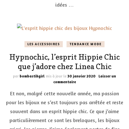
idées …
LES ACCESSOIRES
TENDANCE MODE
Hypnochic, l’esprit Hippie Chic
que j’adore chez Linea Chic
par
bombastikgirl
mis à jour le
30 janvier 2020
Laisser un
sur
commentaire
Hypnochic,
Et non, malgré cette nouvelle année, ma passion
l’esprit
Hippie
pour les bijoux ne s’est toujours pas arrêtée et reste
Chic
souvent dans un esprit hippie chic. Ce que j’aime
que
j’adore
particulièrement ce sont les breloques, les bijoux
chez
Linea