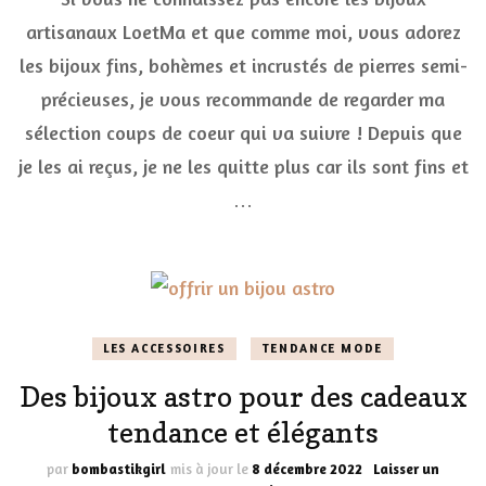
coeur
artisanaux LoetMa et que comme moi, vous adorez
absolu
les bijoux fins, bohèmes et incrustés de pierres semi-
pour
les
précieuses, je vous recommande de regarder ma
bijoux
artisanau
sélection coups de coeur qui va suivre ! Depuis que
LoetMa
je les ai reçus, je ne les quitte plus car ils sont fins et
…
LES ACCESSOIRES
TENDANCE MODE
Des bijoux astro pour des cadeaux
tendance et élégants
par
bombastikgirl
mis à jour le
8 décembre 2022
Laisser un