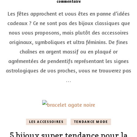
sur
commentaire
Des
Les fêtes approchent et vous êtes en panne d’idées
bijoux
astro
cadeaux ? Ce ne sont pas des bijoux classiques que
pour
nous vous proposons, mais plutôt des accessoires
des
cadeaux
originaux, symboliques et ultra féminins. De fines
tendance
et
chaînes en argent massif ou en plaqué or
élégants
agrémentées de pendentifs représentant les signes
astrologiques de vos proches, vous ne trouverez pas
…
LES ACCESSOIRES
TENDANCE MODE
5 bijoux super tendance pour la