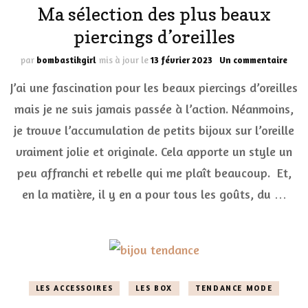
Ma sélection des plus beaux
piercings d’oreilles
sur
par
bombastikgirl
mis à jour le
13 février 2023
Un commentaire
Ma
J’ai une fascination pour les beaux piercings d’oreilles
séle
des
mais je ne suis jamais passée à l’action. Néanmoins,
plus
je trouve l’accumulation de petits bijoux sur l’oreille
beau
pier
vraiment jolie et originale. Cela apporte un style un
d’ore
peu affranchi et rebelle qui me plaît beaucoup. Et,
en la matière, il y en a pour tous les goûts, du …
LES ACCESSOIRES
LES BOX
TENDANCE MODE