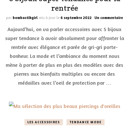
rentrée
sur
par
bombastikgirl
mis à jour le
6 septembre 2022
Un commentaire
5
Aujourd’hui, on va parler accessoires avec 5 bijoux
bij
sup
super tendance à avoir absolument pour affronter la
ten
rentrée avec élégance et parée de gri-gri porte-
pou
la
bonheur. La mode et l’ambiance du moment nous
ren
mène à porter de plus en plus des modèles avec des
pierres aux bienfaits multiples ou encore des
médailles avec l’oeil de protection par …
LES ACCESSOIRES
TENDANCE MODE