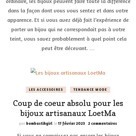
ordinaire, les bijoux peuvent faire toute la différence
co
dans la façon dont vous vous sentez et dans votre
de
bi
apparence. Et si vous avez déjà fait l’expérience de
qu
co
porter un bijou qui ne correspondait pas à votre
le
teint, vous savez probablement à quel point cela
mi
à
peut être décevant. …
vo
te
?
LES ACCESSOIRES
TENDANCE MODE
Coup de coeur absolu pour les
bijoux artisanaux LoetMa
sur
par
bombastikgirl
le
17 février 2023
2 commentaires
Coup
Si vous ne connaissez pas encore les bijoux
de