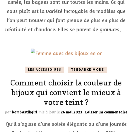
année, les bagues sont sur toutes les mains. Ce qui
bagues
tendance
nous plaît est la variété incroyable de modèles que
à
porter
l’on peut trouver qui font preuve de plus en plus de
en
créativité et d’audace. Elles se parent de gravures, …
2023
LES ACCESSOIRES
TENDANCE MODE
Comment choisir la couleur de
bijoux qui convient le mieux à
votre teint ?
su
par
bombastikgirl
mis à jour le
26 mai 2023
Laisser un commentaire
Co
Qu’il s’agisse d’une soirée élégante ou d’une journée
ch
la