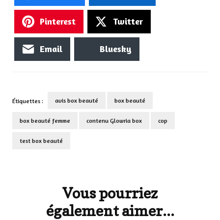
Pinterest
Twitter
Email
Bluesky
avis box beauté
box beauté
Étiquettes :
box beauté femme
contenu Glowria box
cop
test box beauté
Navigation
d'article
Vous pourriez
également aimer...