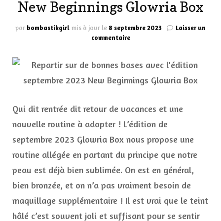
New Beginnings Glowria Box
par
bombastikgirl
mis à jour le
8 septembre 2023
Laisser un
sur
commentaire
Repartir
sur
de
bonnes
bases
avec
l’édition
Qui dit rentrée dit retour de vacances et une
septembre
nouvelle routine à adopter ! L’édition de
2023
New
septembre 2023 Glowria Box nous propose une
Beginnings
routine allégée en partant du principe que notre
Glowria
Box
peau est déjà bien sublimée. On est en général,
bien bronzée, et on n’a pas vraiment besoin de
maquillage supplémentaire ! Il est vrai que le teint
hâlé c’est souvent joli et suffisant pour se sentir