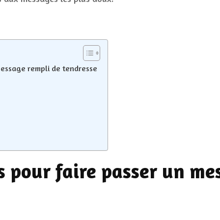
ma
 message rempli de tendresse
es pour faire passer un m