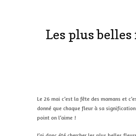
LE CORPS
Les plus belles 
HAUL
LES ONGL
LES PAR
LES CHE
MAKE-UP
Le 26 mai c’est la fête des mamans et c’e
donné que chaque fleur à sa signification,
LA VIE P
point on l’aime !
ACCESSOI
PRATIQU
J’ai donc été chercher les plus belles fle