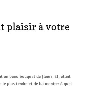
AILLEURS…
CULTURE
t plaisir à votre
SÉRIES
DÉCO MAISON
FILMS
LES VINS
PLAYLIST
r
s
DIY ET CUISINE
us
SUCRERIES ET AUTRES
lles
MARIAGE
PETITS PLATS…
urs
nt un beau bouquet de fleurs. Et, étant
rir
LES CALENDRIERS DE
i
 le plus tendre et de lui montrer à quel
L’AVENT
ront
isir
VIE PRATIQUE
tre