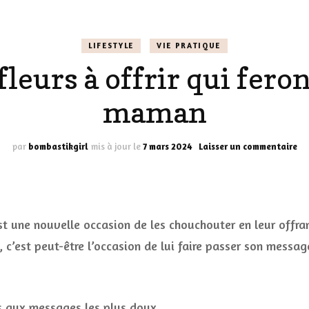
LES CHAUSSURES
POLITIQUE DE
LIFESTYLE
VIE PRATIQUE
LES GELS-DOUCHE
CONFIDENTIALITÉ
fleurs à offrir qui feron
MES LOOKS
LES DÉOS
maman
ES
LES ACCESSOIRES
FUMS
LA LINGERIE
su
par
bombastikgirl
mis à jour le
7 mars 2024
Laisser un commentaire
Le
pl
VEUX
be
fle
à
st une nouvelle occasion de les chouchouter en leur offra
off
qu
 c’est peut-être l’occasion de lui faire passer son message
LUS SIMPLE…
fe
RES BIEN
pla
à
ES
vo
urs aux messages les plus doux.