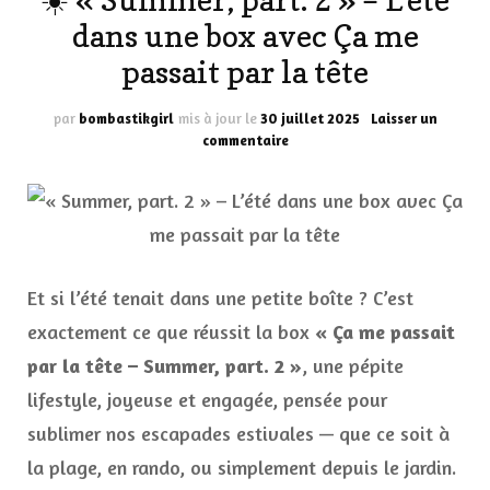
☀️ « Summer, part. 2 » – L’été
dans une box avec Ça me
passait par la tête
par
bombastikgirl
mis à jour le
30 juillet 2025
Laisser un
sur
commentaire
☀️
«
Summer,
part.
2
»
–
Et si l’été tenait dans une petite boîte ? C’est
L’été
exactement ce que réussit la box
« Ça me passait
dans
une
par la tête – Summer, part. 2 »
, une pépite
box
lifestyle, joyeuse et engagée, pensée pour
avec
Ça
sublimer nos escapades estivales — que ce soit à
me
la plage, en rando, ou simplement depuis le jardin.
passait
par