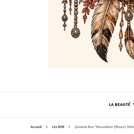
LA BEAUTÉ
Accueil
Les BOX
Glowria Box “November (Blues) Shine
LE TEINT