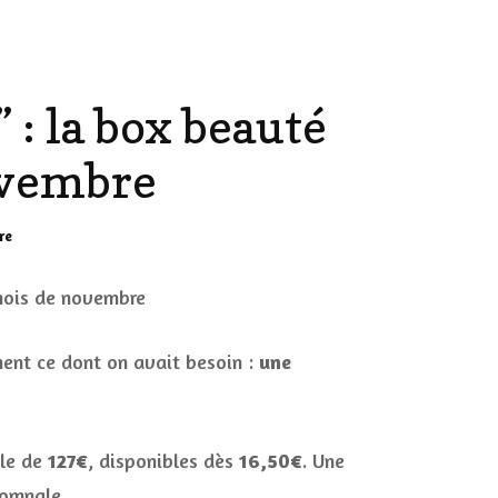
AILLEURS…
CULTURE
: la box beauté
SÉRIES
DÉCO MAISON
ovembre
FILMS
LES VINS
PLAYLIST
sur
re
Glowria
DIY ET CUISINE
Box
SUCRERIES ET AUTRES
“November
MARIAGE
PETITS PLATS…
(Blues)
Shine”
ment ce dont on avait besoin :
une
:
LES CALENDRIERS DE
la
L’AVENT
box
beauté
ale de
qui
127€
, disponibles dès
16,50€
. Une
VIE PRATIQUE
illumine
tomnale.