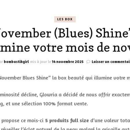
LES CHAUSSURES
POLITIQUE DE
LES BOX
LES GELS-DOUCHE
CONFIDENTIALITÉ
ovember (Blues) Shine” 
MES LOOKS
LES DÉOS
lumine votre mois de n
ES
LES ACCESSOIRES
FUMS
LA LINGERIE
ar
bombastikgirl
mis à jour le
14 novembre 2025
Laisser un commentai
VEUX
uminosité décline, Glowria a décidé de nous offrir exacte
ng, et une sélection 100% format vente.
LUS SIMPLE…
RES BIEN
propose ce mois-ci
5 produits full size
d’une valeur tot
ES
réveiller l’éclat naturel de la peau malgré la grisaille au