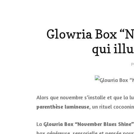
LE CORPS
Glowria Box “N
HAUL
qui il
LES ONGL
LES PAR
p
LES CHE
MAKE-UP
Alors que novembre s’installe et que la l
parenthèse lumineuse
, un rituel cocooni
LA VIE P
ACCESSOI
La
Glowria Box “November Blues Shine”
PRATIQU
box généreuse, sensorielle et pensée pour 