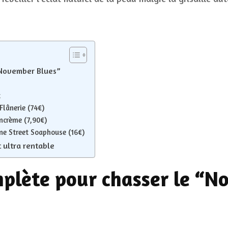
“November Blues”
t
Flânerie (74€)
ancrème (7,90€)
e Street Soaphouse (16€)
t ultra rentable
plète pour chasser le “N