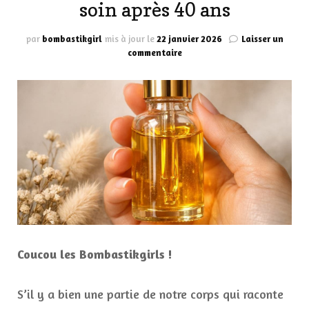
soin après 40 ans
par
bombastikgirl
mis à jour le
22 janvier 2026
Laisser un
sur
commentaire
Poitrine
épanouie
:
le
guide
décomplexé
pour
en
prendre
soin
après
40
ans
Coucou les Bombastikgirls !
S’il y a bien une partie de notre corps qui raconte