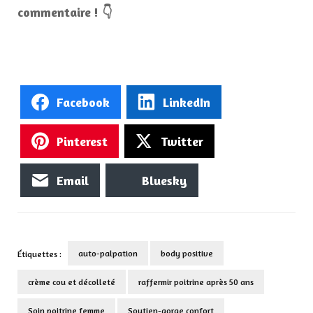
commentaire ! 👇
Facebook
LinkedIn
Pinterest
Twitter
Email
Bluesky
auto-palpation
body positive
Étiquettes :
crème cou et décolleté
raffermir poitrine après 50 ans
Soin poitrine femme
Soutien-gorge confort