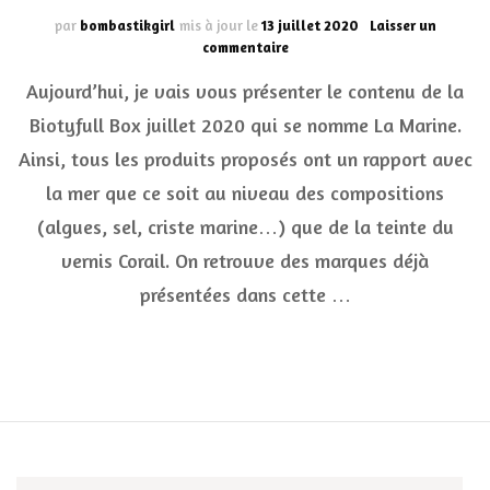
par
bombastikgirl
mis à jour le
13 juillet 2020
Laisser un
sur
commentaire
La
Aujourd’hui, je vais vous présenter le contenu de la
Biotyfull
Box
Biotyfull Box juillet 2020 qui se nomme La Marine.
juillet
Ainsi, tous les produits proposés ont un rapport avec
2020
:
la mer que ce soit au niveau des compositions
La
Marine
(algues, sel, criste marine…) que de la teinte du
vernis Corail. On retrouve des marques déjà
présentées dans cette …