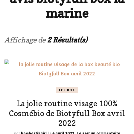
marine
Affichage de
2 Résultat(s)
LES BOX
La jolie routine visage 100%
Cosmébio de Biotyfull Box avril
2022
sur
par
bombastikgirl
le
4 avril 2022
Laisser un commentaire