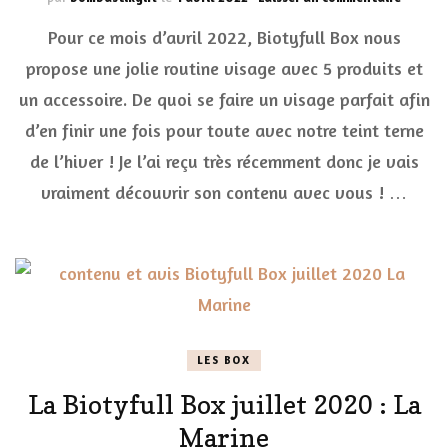
La
Pour ce mois d’avril 2022, Biotyfull Box nous
jolie
routine
propose une jolie routine visage avec 5 produits et
visage
un accessoire. De quoi se faire un visage parfait afin
100%
Cosméb
d’en finir une fois pour toute avec notre teint terne
de
Biotyfu
de l’hiver ! Je l’ai reçu très récemment donc je vais
Box
vraiment découvrir son contenu avec vous ! …
avril
2022
LES BOX
La Biotyfull Box juillet 2020 : La
Marine