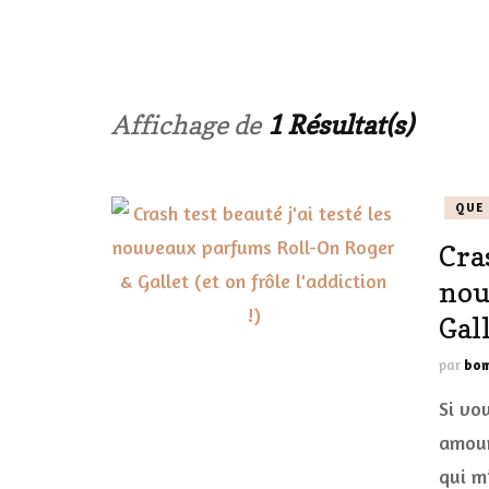
LES ONGL
LES PAR
Affichage de
1 Résultat(s)
LES CHE
QUE 
MAKE-UP
Cras
LA VIE P
nou
ACCESSOI
Gall
PRATIQU
par
bom
Si vo
amour
qui m