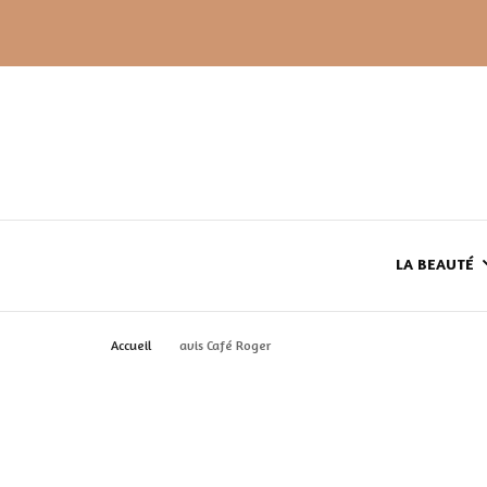
LA BEAUTÉ
Accueil
avis Café Roger
LE TEINT
LE CORPS
HAUL