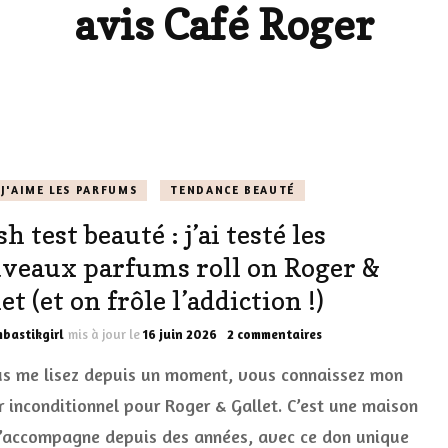
avis Café Roger
LES DÉOS
ES
LES ACCESSOIRES
FUMS
LA LINGERIE
VEUX
J'AIME LES PARFUMS
TENDANCE BEAUTÉ
h test beauté : j’ai testé les
LUS SIMPLE…
veaux parfums roll on Roger &
RES BIEN
et (et on frôle l’addiction !)
ES
sur
bastikgirl
mis à jour le
16 juin 2026
2 commentaires
Crash
us me lisez depuis un moment, vous connaissez mon
test
beauté
 inconditionnel pour Roger & Gallet. C’est une maison
:
’accompagne depuis des années, avec ce don unique
j’ai