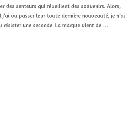
testé
er des senteurs qui réveillent des souvenirs. Alors,
les
nouveaux
j’ai vu passer leur toute dernière nouveauté, je n’ai
parfums
u résister une seconde. La marque vient de …
roll
on
Roger
&
Gallet
(et
on
frôle
l’addiction
!)