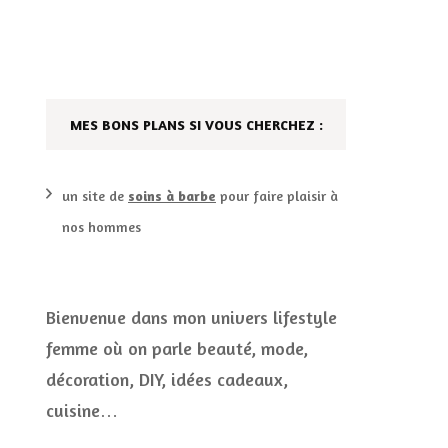
DÉCO MAISON
FILMS
LES VINS
PLAYLIST
MES BONS PLANS SI VOUS CHERCHEZ :
DIY ET CUISINE
SUCRERIES ET AUTRES
MARIAGE
PETITS PLATS…
un site de
soins à barbe
pour faire plaisir à
nos hommes
LES CALENDRIERS DE
L’AVENT
VIE PRATIQUE
Bienvenue dans mon univers lifestyle
femme où on parle beauté, mode,
CONCOURS
décoration, DIY, idées cadeaux,
JEUX CONCOURS OUVERT
cuisine…