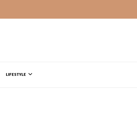
LIFESTYLE
CONTACT
CE QUI SE PASSE
AILLEURS…
CULTURE
SÉRIES