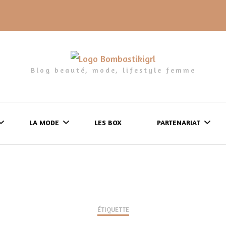
Blog beauté, mode, lifestyle femme
LA MODE
LES BOX
PARTENARIAT
LES FRINGUES
FORMULAIRE DE 
LES CHAUSSURES
POLITIQUE DE
LES GELS-DOUCHE
ÉTIQUETTE
CONFIDENTIALITÉ
MES LOOKS