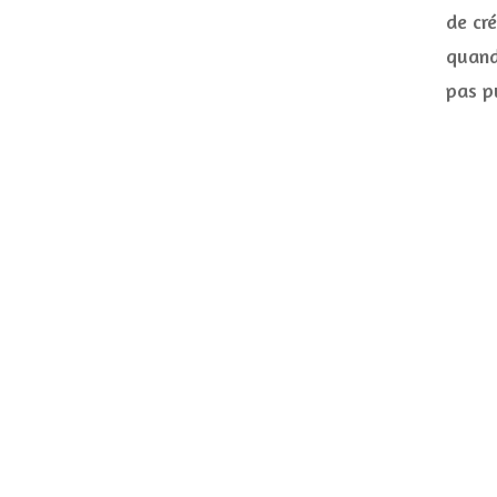
de cré
quand 
pas p