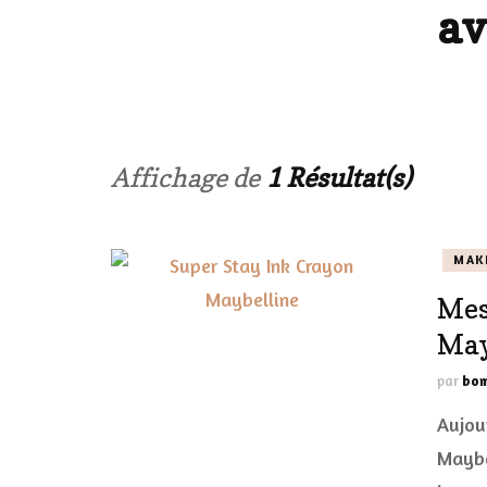
av
LES ONGL
LES PAR
LES CHE
Affichage de
1 Résultat(s)
MAKE-UP
MAK
LA VIE P
Mes
ACCESSOI
May
PRATIQU
par
bom
Aujou
Maybe