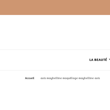
LA BEAUTÉ
Accueil
avis maybelline maquillage maybelline avis
LE TEINT
LE CORPS
HAUL