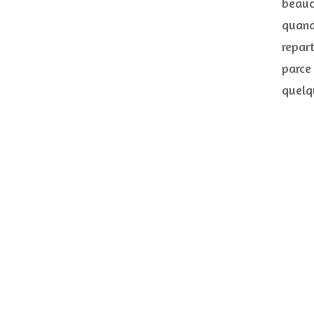
beauc
quand 
repar
parce
quel