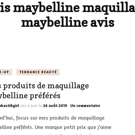
is maybelline maquill
LES DÉOS
ES
LES ACCESSOIRES
maybelline avis
FUMS
LA LINGERIE
VEUX
E-UP
TENDANCE BEAUTÉ
LUS SIMPLE…
 produits de maquillage
RES BIEN
belline préférés
ES
sur
bastikgirl
mis à jour le
26 août 2019
Un commentaire
Mes
rd’hui, focus sur mes produits de maquillage
produits
de
lline préférés. Une marque petit prix que j’aime
maquillage