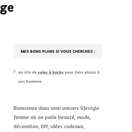
age
DÉCO MAISON
FILMS
LES VINS
PLAYLIST
DIY ET CUISINE
SUCRERIES ET AUTRES
MES BONS PLANS SI VOUS CHERCHEZ :
MARIAGE
PETITS PLATS…
LES CALENDRIERS DE
un site de
soins à barbe
pour faire plaisir à
L’AVENT
nos hommes
VIE PRATIQUE
Bienvenue dans mon univers lifestyle
CONCOURS
JEUX CONCOURS OUVERT
femme où on parle beauté, mode,
décoration, DIY, idées cadeaux,