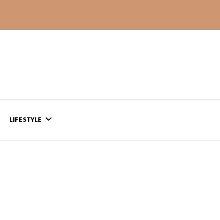
LIFESTYLE
CONTACT
CE QUI SE PASSE
AILLEURS…
CULTURE
SÉRIES