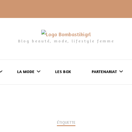
Blog beauté, mode, lifestyle femme
LA MODE
LES BOX
PARTENARIAT
LES FRINGUES
FORMULAIRE DE 
LES CHAUSSURES
POLITIQUE DE
LES GELS-DOUCHE
ÉTIQUETTE
CONFIDENTIALITÉ
MES LOOKS