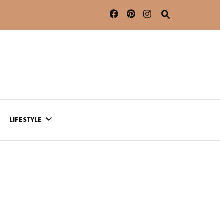
LIFESTYLE
CONTACT
CE QUI SE PASSE
AILLEURS…
CULTURE
SÉRIES