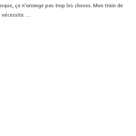
d’éclat
sque, ça n’arrange pas trop les choses. Mon train de
e nécessite …