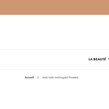
LA BEAUTÉ
Accueil
avis soin nettoyant Foamie
LE TEINT
LE CORPS
HAUL