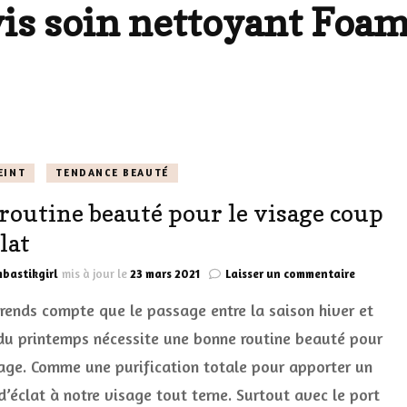
vis soin nettoyant Foam
LES DÉOS
ES
LES ACCESSOIRES
FUMS
LA LINGERIE
VEUX
EINT
TENDANCE BEAUTÉ
routine beauté pour le visage coup
LUS SIMPLE…
lat
RES BIEN
sur
bastikgirl
mis à jour le
23 mars 2021
Laisser un commentaire
ES
Ma
 rends compte que le passage entre la saison hiver et
routine
beauté
 du printemps nécessite une bonne routine beauté pour
pour
sage. Comme une purification totale pour apporter un
le
visage
d’éclat à notre visage tout terne. Surtout avec le port
coup