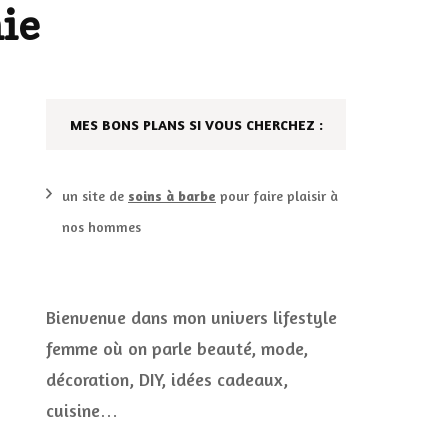
ie
DÉCO MAISON
FILMS
LES VINS
PLAYLIST
MES BONS PLANS SI VOUS CHERCHEZ :
DIY ET CUISINE
SUCRERIES ET AUTRES
MARIAGE
PETITS PLATS…
un site de
soins à barbe
pour faire plaisir à
nos hommes
LES CALENDRIERS DE
L’AVENT
VIE PRATIQUE
Bienvenue dans mon univers lifestyle
femme où on parle beauté, mode,
CONCOURS
décoration, DIY, idées cadeaux,
JEUX CONCOURS OUVERT
cuisine…