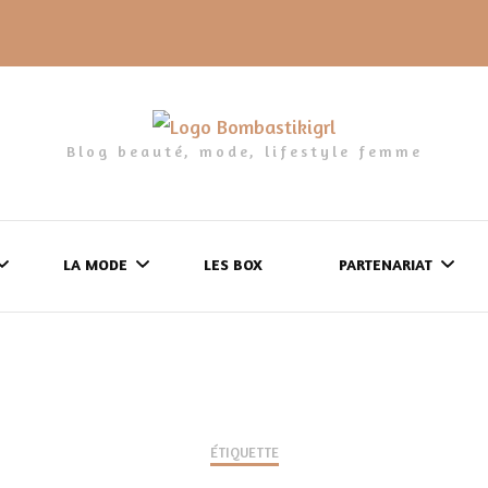
Blog beauté, mode, lifestyle femme
LA MODE
LES BOX
PARTENARIAT
LES FRINGUES
FORMULAIRE DE 
LES CHAUSSURES
POLITIQUE DE
LES GELS-DOUCHE
ÉTIQUETTE
CONFIDENTIALITÉ
MES LOOKS