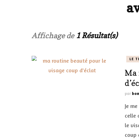
a
LES ONGL
LES PAR
Affichage de
1 Résultat(s)
LES CHE
LE T
MAKE-UP
Ma 
LA VIE P
d’éc
ACCESSOI
par
bom
PRATIQU
Je me
celle
le vi
coup 