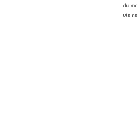
du ma
vie n