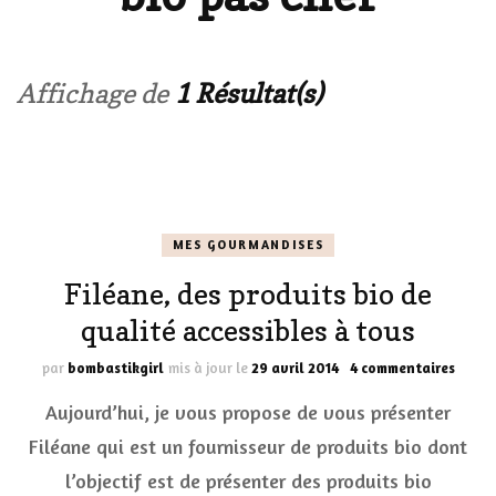
Affichage de
1 Résultat(s)
MES GOURMANDISES
Filéane, des produits bio de
qualité accessibles à tous
sur
par
bombastikgirl
mis à jour le
29 avril 2014
4 commentaires
Filéan
Aujourd’hui, je vous propose de vous présenter
des
produ
Filéane qui est un fournisseur de produits bio dont
bio
l’objectif est de présenter des produits bio
de