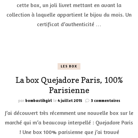
2019
cette box, un joli livret mettant en avant la
collection à laquelle appartient le bijou du mois. Un
certificat d’authenticité …
LES BOX
La box Quejadore Paris, 100%
Parisienne
sur
par
bombastikgirl
le
4 juillet 2015
3 commentaires
La
J’ai découvert très récemment une nouvelle box sur le
box
Quejador
marché qui m’a beaucoup interpellé : Quejadore Paris
Paris,
! Une box 100% parisienne que j’ai trouvé
1003
Parisienn