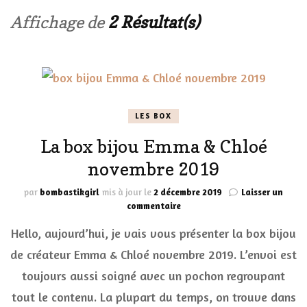
Affichage de
2 Résultat(s)
LES BOX
La box bijou Emma & Chloé
novembre 2019
par
bombastikgirl
mis à jour le
2 décembre 2019
Laisser un
sur
commentaire
La
Hello, aujourd’hui, je vais vous présenter la box bijou
box
bijou
de créateur Emma & Chloé novembre 2019. L’envoi est
Emma
toujours aussi soigné avec un pochon regroupant
&
Chloé
tout le contenu. La plupart du temps, on trouve dans
novembre