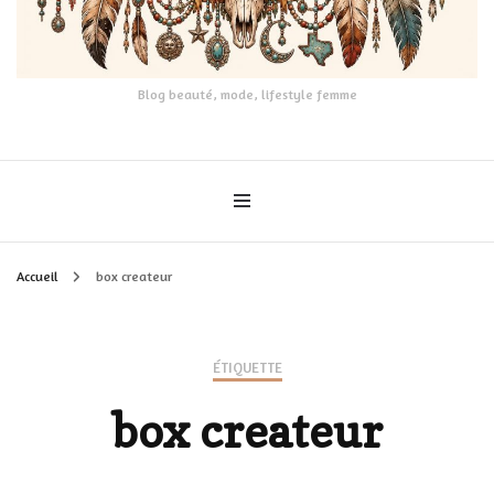
Blog beauté, mode, lifestyle femme
Accueil
box createur
ÉTIQUETTE
box createur